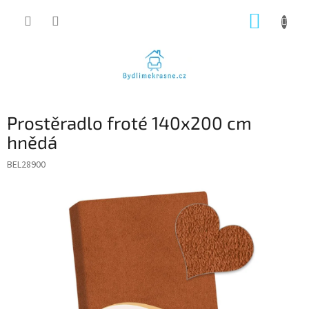
Přejít
NÁKUP
na
obsah
KOŠÍK
Prostěradlo froté 140x200 cm
hnědá
BEL28900