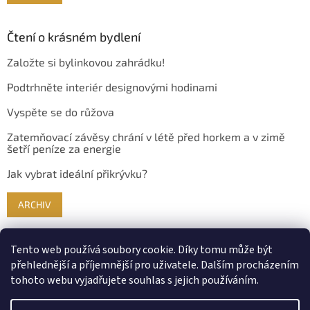
Čtení o krásném bydlení
Založte si bylinkovou zahrádku!
Podtrhněte interiér designovými hodinami
Vyspěte se do růžova
Zatemňovací závěsy chrání v létě před horkem a v zimě
šetří peníze za energie
Jak vybrat ideální přikrývku?
ARCHIV
Tento web používá soubory cookie. Díky tomu může být
přehlednější a příjemnější pro uživatele. Dalším procházením
tohoto webu vyjadřujete souhlas s jejich používáním.