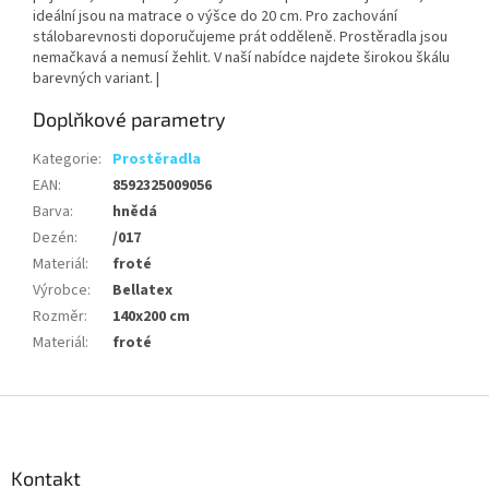
ideální jsou na matrace o výšce do 20 cm. Pro zachování
stálobarevnosti doporučujeme prát odděleně. Prostěradla jsou
nemačkavá a nemusí žehlit. V naší nabídce najdete širokou škálu
barevných variant. |
Doplňkové parametry
Kategorie
:
Prostěradla
EAN
:
8592325009056
Barva
:
hnědá
Dezén
:
/017
Materiál
:
froté
Výrobce
:
Bellatex
Rozměr
:
140x200 cm
Materiál
:
froté
Z
á
p
a
Kontakt