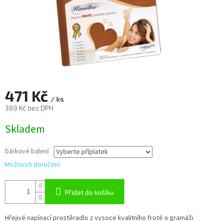
471 Kč
/ ks
389 Kč
bez DPH
Měrná
Skladem
cena:
Dárkové balení
Možnosti doručení
Přidat do košíku
Hřejivé napínací prostěradlo z vysoce kvalitního froté o gramáži