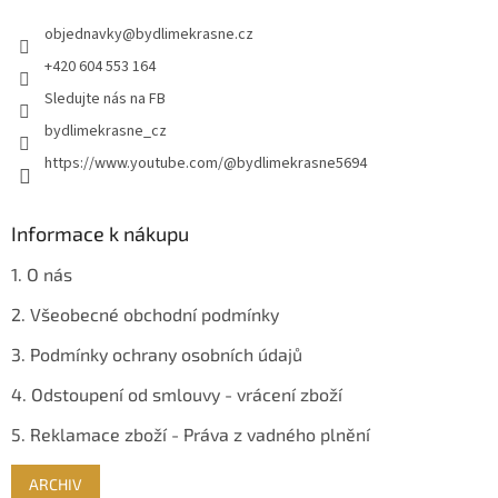
t
objednavky
@
bydlimekrasne.cz
í
+420 604 553 164
Sledujte nás na FB
bydlimekrasne_cz
https://www.youtube.com/@bydlimekrasne5694
Informace k nákupu
1. O nás
2. Všeobecné obchodní podmínky
3. Podmínky ochrany osobních údajů
4. Odstoupení od smlouvy - vrácení zboží
5. Reklamace zboží - Práva z vadného plnění
ARCHIV