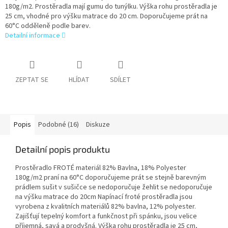
180g/m2. Prostěradla mají gumu do tunýlku. Výška rohu prostěradla je
25 cm, vhodné pro výšku matrace do 20 cm. Doporučujeme prát na
60°C odděleně podle barev.
Detailní informace
ZEPTAT SE
HLÍDAT
SDÍLET
Popis
Podobné (16)
Diskuze
Detailní popis produktu
Prostěradlo FROTÉ materiál 82% Bavlna, 18% Polyester
180g/m2 praní na 60°C doporučujeme prát se stejně barevným
prádlem sušit v sušičce se nedoporučuje žehlit se nedoporučuje
na výšku matrace do 20cm Napínací froté prostěradla jsou
vyrobena z kvalitních materiálů 82% bavlna, 12% polyester.
Zajišťují tepelný komfort a funkčnost při spánku, jsou velice
příjemná, savá a prodyšná. Výška rohu prostěradla je 25 cm,