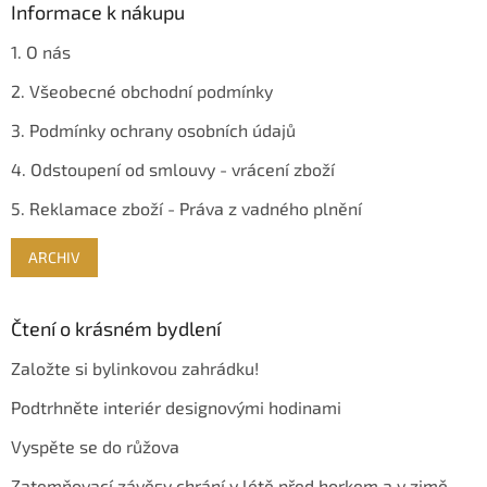
Informace k nákupu
1. O nás
2. Všeobecné obchodní podmínky
3. Podmínky ochrany osobních údajů
4. Odstoupení od smlouvy - vrácení zboží
5. Reklamace zboží - Práva z vadného plnění
ARCHIV
Čtení o krásném bydlení
Založte si bylinkovou zahrádku!
Podtrhněte interiér designovými hodinami
Vyspěte se do růžova
Zatemňovací závěsy chrání v létě před horkem a v zimě