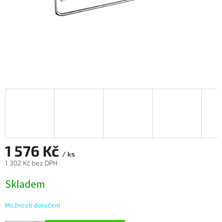
1 576 Kč
/ ks
1 302 Kč bez DPH
Měrná
Skladem
cena:
Možnosti doručení