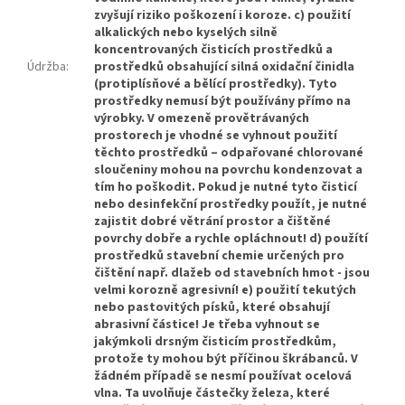
zvyšují riziko poškození i koroze. c) použití
alkalických nebo kyselých silně
koncentrovaných čisticích prostředků a
Údržba
:
prostředků obsahující silná oxidační činidla
(protiplísňové a bělící prostředky). Tyto
prostředky nemusí být používány přímo na
výrobky. V omezeně provětrávaných
prostorech je vhodné se vyhnout použití
těchto prostředků – odpařované chlorované
sloučeniny mohou na povrchu kondenzovat a
tím ho poškodit. Pokud je nutné tyto čisticí
nebo desinfekční prostředky použít, je nutné
zajistit dobré větrání prostor a čištěné
povrchy dobře a rychle opláchnout! d) použítí
prostředků stavební chemie určených pro
čištění např. dlažeb od stavebních hmot - jsou
velmi korozně agresivní! e) použití tekutých
nebo pastovitých písků, které obsahují
abrasivní částice! Je třeba vyhnout se
jakýmkoli drsným čisticím prostředkům,
protože ty mohou být příčinou škrábanců. V
žádném případě se nesmí používat ocelová
vlna. Ta uvolňuje částečky železa, které