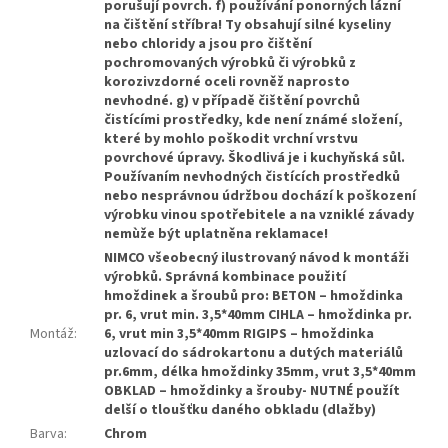
porušují povrch. f) používání ponorných lázní
na čištění stříbra! Ty obsahují silné kyseliny
nebo chloridy a jsou pro čištění
pochromovaných výrobků či výrobků z
korozivzdorné oceli rovněž naprosto
nevhodné. g) v případě čištění povrchů
čistícími prostředky, kde není známé složení,
které by mohlo poškodit vrchní vrstvu
povrchové úpravy. Škodlivá je i kuchyňská sůl.
Používaním nevhodných čistících prostředků
nebo nesprávnou údržbou dochází k poškození
výrobku vinou spotřebitele a na vzniklé závady
nemùže být uplatněna reklamace!
NIMCO všeobecný ilustrovaný návod k montáži
výrobků. Správná kombinace použití
hmoždinek a šroubů pro: BETON – hmoždinka
pr. 6, vrut min. 3,5*40mm CIHLA – hmoždinka pr.
Montáž
:
6, vrut min 3,5*40mm RIGIPS – hmoždinka
uzlovací do sádrokartonu a dutých materiálů
pr.6mm, délka hmoždinky 35mm, vrut 3,5*40mm
OBKLAD – hmoždinky a šrouby- NUTNÉ použít
delší o tloušťku daného obkladu (dlažby)
Barva
:
Chrom