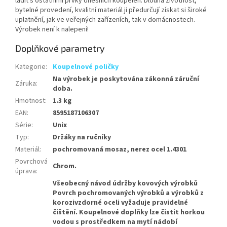
ladit s ostatními prvky dnešních koupelen. Dlouhá životnost,
bytelné provedení, kvalitní materiál ji předurčují získat si široké
uplatnění, jak ve veřejných zařízeních, tak v domácnostech.
Výrobek není k nalepení!
Doplňkové parametry
Kategorie
:
Koupelnové poličky
Na výrobek je poskytována zákonná záruční
Záruka
:
doba.
Hmotnost
:
1.3 kg
EAN
:
8595187106307
Série
:
Unix
Typ
:
Držáky na ručníky
Materiál
:
pochromovaná mosaz, nerez ocel 1.4301
Povrchová
Chrom.
úprava
:
Všeobecný návod údržby kovových výrobků
Povrch pochromovaných výrobků a výrobků z
korozivzdorné oceli vyžaduje pravidelné
čištění. Koupelnové doplňky lze čistit horkou
vodou s prostředkem na mytí nádobí