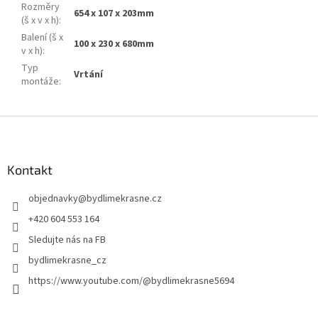
Rozměry
654 x 107 x 203mm
(š x v x h)
:
Balení (š x
100 x 230 x 680mm
v x h)
:
Typ
Vrtání
montáže
:
Z
á
p
a
Kontakt
t
objednavky
@
bydlimekrasne.cz
í
+420 604 553 164
Sledujte nás na FB
bydlimekrasne_cz
https://www.youtube.com/@bydlimekrasne5694