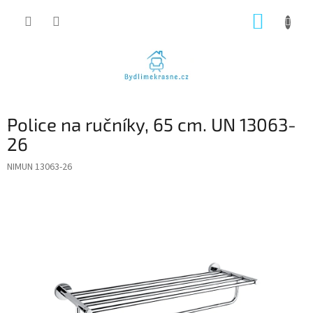
Přejít
NÁKUP
na
obsah
KOŠÍK
Police na ručníky, 65 cm. UN 13063-
26
NIMUN 13063-26