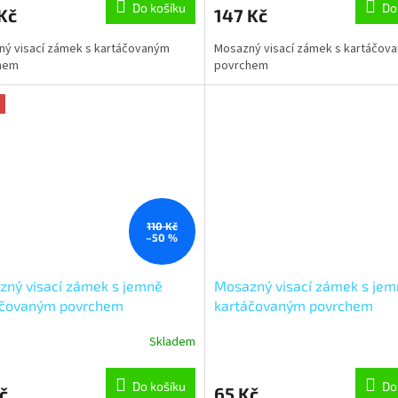
Do košíku
Do
Kč
147 Kč
ý visací zámek s kartáčovaným
Mosazný visací zámek s kartáčov
hem
povrchem
110 Kč
–50 %
ný visací zámek s jemně
Mosazný visací zámek s je
áčovaným povrchem
kartáčovaným povrchem
IPS.PL.30
RV.ELIPS.PL.20
Skladem
Do košíku
Do
č
65 Kč