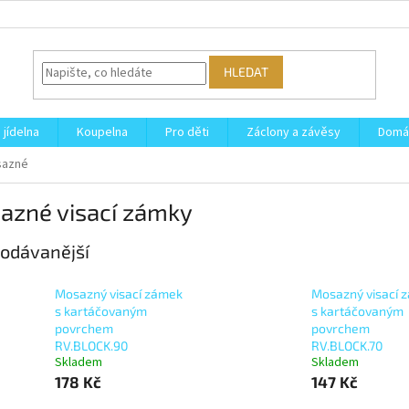
HLEDAT
 jídelna
Koupelna
Pro děti
Záclony a závěsy
Domá
sazné
azné visací zámky
odávanější
Mosazný visací zámek
Mosazný visací 
s kartáčovaným
s kartáčovaným
povrchem
povrchem
RV.BLOCK.90
RV.BLOCK.70
Skladem
Skladem
178 Kč
147 Kč