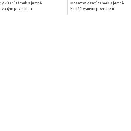
ý visací zámek s jemně
Mosazný visací zámek s jemně
čovaným povrchem
kartáčovaným povrchem
O
v
l
á
d
a
c
í
p
r
v
k
y
v
ý
p
i
s
u