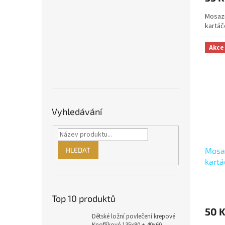
Mosazn
kartá
Akce
Vyhledávání
Mosaz
HLEDAT
kart
RV.EL
Top 10 produktů
50 
Dětské ložní povlečení krepové
Knoflíkové 135x90 + 40x60 -