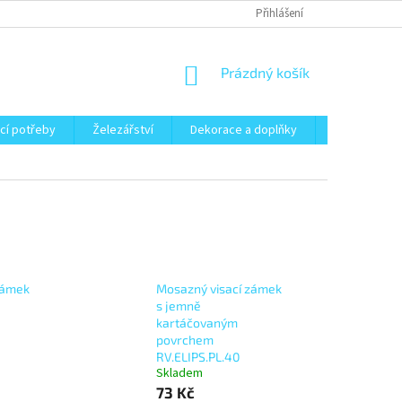
Přihlášení
NÁKUPNÍ
Prázdný košík
KOŠÍK
cí potřeby
Železářství
Dekorace a doplňky
Zahrada
zámek
Mosazný visací zámek
s jemně
kartáčovaným
povrchem
RV.ELIPS.PL.40
Skladem
73 Kč