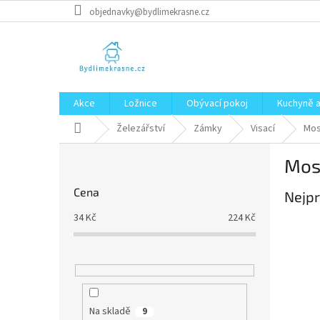
Přejít
objednavky@bydlimekrasne.cz
na
obsah
Akce
Ložnice
Obývací pokoj
Kuchyně a
Domů
Železářství
Zámky
Visací
Mo
P
Mos
o
s
Cena
Nejpr
t
r
34
Kč
224
Kč
a
n
n
í
p
a
Na skladě
9