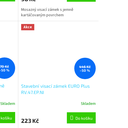
Mosazný visací zámek s jemně
kartáčovaným povrchem
Akce
70 Kč
446 Kč
–50 %
–50 %
mně
Stavební visací zámek EURO Plus
RV.47.EP.NI
Skladem
Skladem
 košíku
Do košíku
223 Kč