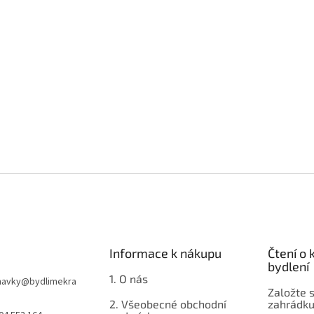
Informace k nákupu
Čtení o
bydlení
1. O nás
navky
@
bydlimekra
Založte s
2. Všeobecné obchodní
zahrádku