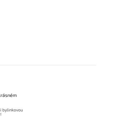
 krásném
i bylinkovou
!