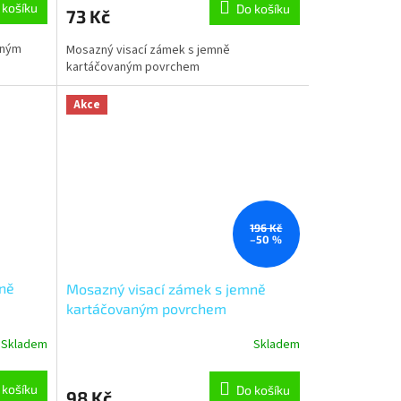
 košíku
Do košíku
73 Kč
aným
Mosazný visací zámek s jemně
kartáčovaným povrchem
Akce
196 Kč
–50 %
mně
Mosazný visací zámek s jemně
kartáčovaným povrchem
RV.ELIPS.50
Skladem
Skladem
 košíku
Do košíku
98 Kč