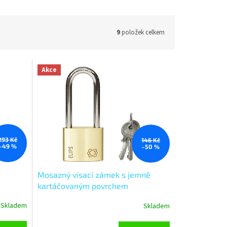
9
položek celkem
Akce
293 Kč
146 Kč
–49 %
–50 %
Mosazný visací zámek s jemně
kartáčovaným povrchem
RV.ELIPS.PL.40
Skladem
Skladem