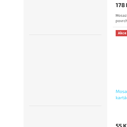
178 
Mosazn
povrc
Akce
Mosaz
kart
RV.EL
55 K