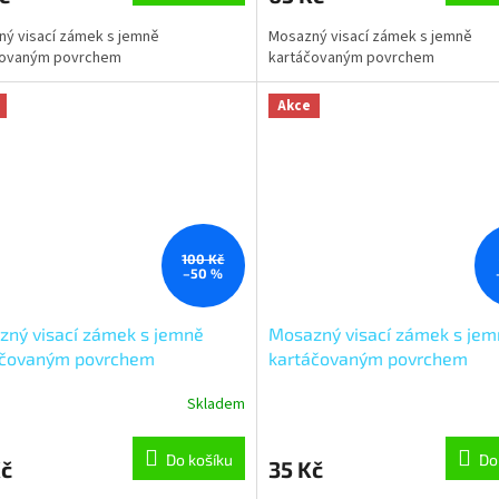
ý visací zámek s jemně
Mosazný visací zámek s jemně
čovaným povrchem
kartáčovaným povrchem
Akce
100 Kč
–50 %
ný visací zámek s jemně
Mosazný visací zámek s je
áčovaným povrchem
kartáčovaným povrchem
IPS.30
RV.ELIPS.25
Skladem
Do košíku
Do
Kč
35 Kč