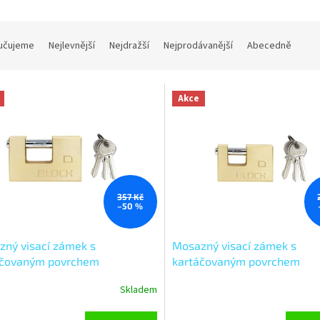
učujeme
Nejlevnější
Nejdražší
Nejprodávanější
Abecedně
Akce
357 Kč
–50 %
ný visací zámek s
Mosazný visací zámek s
áčovaným povrchem
kartáčovaným povrchem
LOCK.90
RV.BLOCK.70
Skladem