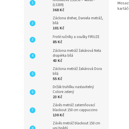
Mosazn
(LS309)
kartá
368 Kč
Záclona dreher, Daniela metráž,
bílá
101 Kč
Froté ručníky a osušky FIRUZE
85 Kč
Záclona metráž žakárová Nela
drapérka bílá
43 Kč
Záclona metráž žakárová Dora
bílá
55 Kč
Držák truhlíku nastavitelný
Colore zelený
23 Kč
Závěs metráž zatemňovací
blackout 150 cm cappuccino
130 Kč
Závěs metráž blackout 150 cm
uni hnědý