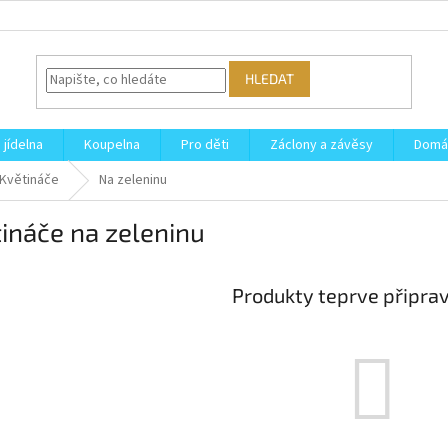
HLEDAT
 jídelna
Koupelna
Pro děti
Záclony a závěsy
Domá
Květináče
Na zeleninu
ináče na zeleninu
Produkty teprve připra