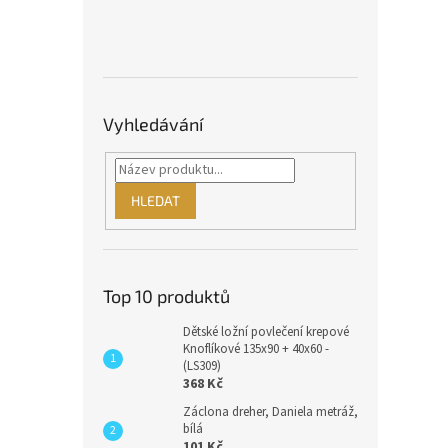
Vyhledávání
HLEDAT
Top 10 produktů
Dětské ložní povlečení krepové
Knoflíkové 135x90 + 40x60 -
(LS309)
368 Kč
Záclona dreher, Daniela metráž,
bílá
101 Kč