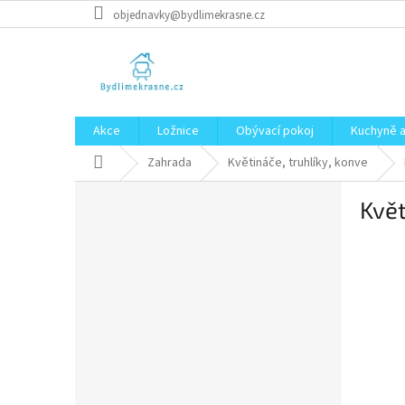
Přejít
objednavky@bydlimekrasne.cz
na
obsah
Akce
Ložnice
Obývací pokoj
Kuchyně a
Domů
Zahrada
Květináče, truhlíky, konve
P
Květ
o
s
t
r
a
n
n
í
p
a