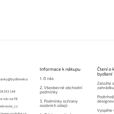
Informace k nákupu
Čtení o
bydlení
1. O nás
navky
@
bydlimekra
Založte s
2. Všeobecné obchodní
zahrádku
04 553 164
podmínky
Podtrhnět
te nás na FB
3. Podmínky ochrany
designov
osobních údajů
mekrasne_cz
Vyspěte 
//www.youtube.co