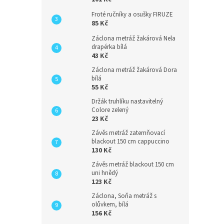
Froté ručníky a osušky FIRUZE
85 Kč
Záclona metráž žakárová Nela
drapérka bílá
43 Kč
Záclona metráž žakárová Dora
bílá
55 Kč
Držák truhlíku nastavitelný
Colore zelený
23 Kč
Závěs metráž zatemňovací
blackout 150 cm cappuccino
130 Kč
Závěs metráž blackout 150 cm
uni hnědý
123 Kč
Záclona, Soňa metráž s
olůvkem, bílá
156 Kč