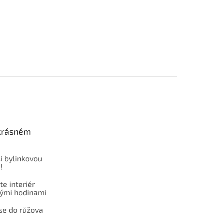
 krásném
i bylinkovou
!
e interiér
ými hodinami
se do růžova