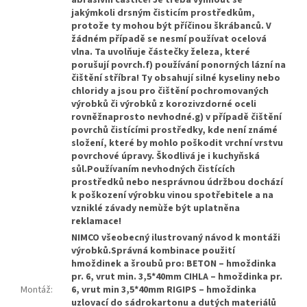
jakýmkoli drsným čisticím prostředkům,
protože ty mohou být příčinou škrábanců. V
žádném případě se nesmí používat ocelová
vlna. Ta uvolňuje částečky železa, které
porušují povrch.f) používání ponorných lázní na
čištění stříbra! Ty obsahují silné kyseliny nebo
chloridy a jsou pro čištění pochromovaných
výrobků či výrobků z korozivzdorné oceli
rovněžnaprosto nevhodné.g) v případě čištění
povrchů čistícími prostředky, kde není známé
složení, které by mohlo poškodit vrchní vrstvu
povrchové úpravy. Škodlivá je i kuchyňská
sůl.Používaním nevhodných čistících
prostředků nebo nesprávnou údržbou dochází
k poškození výrobku vinou spotřebitele a na
vzniklé závady nemùže být uplatněna
reklamace!
NIMCO všeobecný ilustrovaný návod k montáži
výrobků.Správná kombinace použití
hmoždinek a šroubů pro: BETON – hmoždinka
pr. 6, vrut min. 3,5*40mm CIHLA – hmoždinka pr.
Montáž
:
6, vrut min 3,5*40mm RIGIPS – hmoždinka
uzlovací do sádrokartonu a dutých materiálů