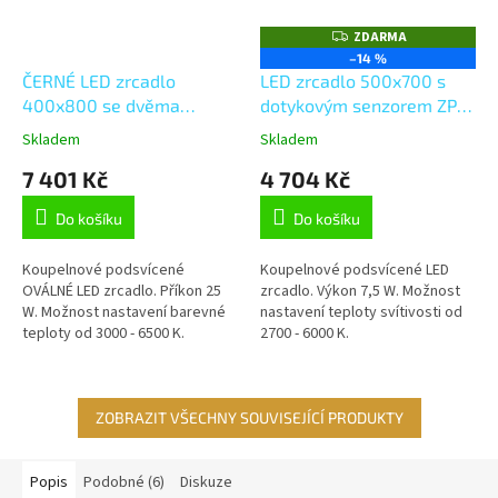
ZDARMA
Z
D
–14 %
A
ČERNÉ LED zrcadlo
LED zrcadlo 500x700 s
R
M
400x800 se dvěma
dotykovým senzorem ZP
A
dotykovými senzory
23001V
Skladem
Skladem
7 401 Kč
4 704 Kč
Do košíku
Do košíku
Koupelnové podsvícené
Koupelnové podsvícené LED
OVÁLNÉ LED zrcadlo. Příkon 25
zrcadlo. Výkon 7,5 W. Možnost
W. Možnost nastavení barevné
nastavení teploty svítivosti od
teploty od 3000 - 6500 K.
2700 - 6000 K.
Možnost nastavení intenzity
svítivosti. 1800 Lumen.
ZOBRAZIT VŠECHNY SOUVISEJÍCÍ PRODUKTY
Popis
Podobné (6)
Diskuze