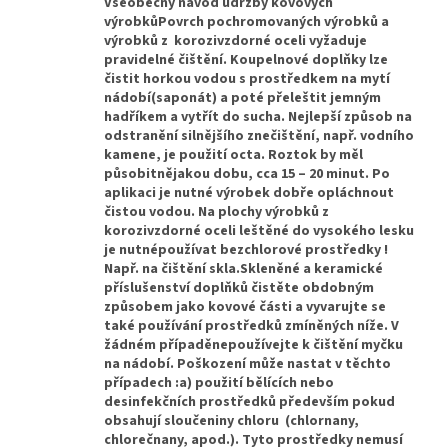
Všeobecný návod údržby kovových
výrobkůPovrch pochromovaných výrobků a
výrobků z korozivzdorné oceli vyžaduje
pravidelné čištění. Koupelnové doplňky lze
čistit horkou vodou s prostředkem na mytí
nádobí(saponát) a poté přeleštit jemným
hadříkem a vytřít do sucha. Nejlepší způsob na
odstranění silnějšího znečištění, např. vodního
kamene, je použití octa. Roztok by měl
působitnějakou dobu, cca 15 – 20 minut. Po
aplikaci je nutné výrobek dobře opláchnout
čistou vodou. Na plochy výrobků z
korozivzdorné oceli leštěné do vysokého lesku
je nutnépoužívat bezchlorové prostředky !
Např. na čištění skla.Skleněné a keramické
příslušenství doplňků čistěte obdobným
způsobem jako kovové části a vyvarujte se
také používání prostředků zmíněných níže. V
žádném případěnepoužívejte k čištění myčku
na nádobí. Poškození může nastat v těchto
případech :a) použití bělících nebo
desinfekčních prostředků především pokud
obsahují sloučeniny chloru (chlornany,
chlorečnany, apod.). Tyto prostředky nemusí