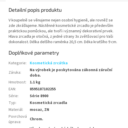
Detailní popis produktu
V koupelně se věnujeme nejen osobní hygieně, ale rovněž se
zde zkrášlujeme. Nástěnné kosmetické zrcadlo je především
praktickou pomůckou, ale tvoří i významný dekorativní prvek.
Hlava zrcadla je otočná, z jedné strany 3x zvětšovací pro Vaši
dokonalost. Délka delšího raménka 20,5 cm. Déka kratšího 9 cm.
Doplňkové parametry
Kategorie
:
Kosmetická zrcátka
Na výrobek je poskytována zákonná záruční
Záruka
:
doba.
Hmotnost
:
1.1 kg
EAN
:
8595187102255
Série
:
Série 8900
Typ
:
Kosmetická zrcadla
Materiál
:
mosaz, ZN
Povrchová
Chrom.
úprava
: