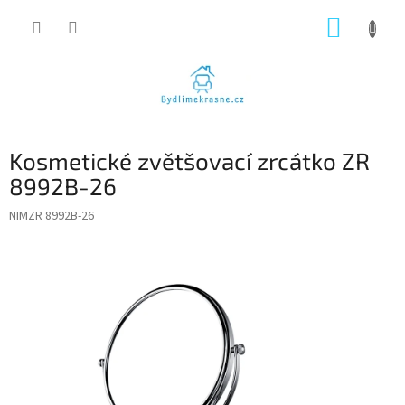
Přejít
NÁKUP
na
obsah
KOŠÍK
Kosmetické zvětšovací zrcátko ZR
8992B-26
NIMZR 8992B-26