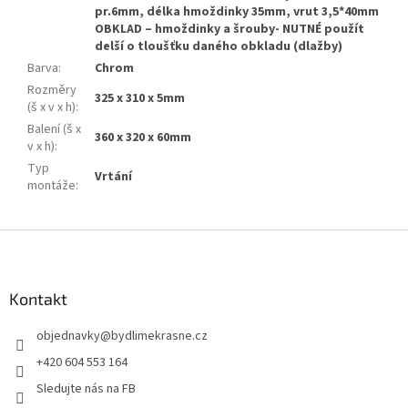
pr.6mm, délka hmoždinky 35mm, vrut 3,5*40mm
OBKLAD – hmoždinky a šrouby- NUTNÉ použít
delší o tloušťku daného obkladu (dlažby)
Barva
:
Chrom
Rozměry
325 x 310 x 5mm
(š x v x h)
:
Balení (š x
360 x 320 x 60mm
v x h)
:
Typ
Vrtání
montáže
:
Z
á
p
a
Kontakt
t
objednavky
@
bydlimekrasne.cz
í
+420 604 553 164
Sledujte nás na FB