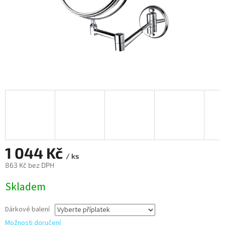
1 044 Kč
/ ks
863 Kč
bez DPH
Měrná
Skladem
cena:
Dárkové balení
Možnosti doručení