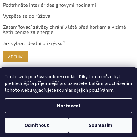
Podtrhněte interiér designovými hodinami
Vyspěte se do růžova
Zatemňovací závěsy chrání v létě před horkem a v zimě
šetří peníze za energie
Jak vybrat ideální přikrývku?
ARCHIV
Tento web používá soubory cookie. Díky tomu může být
přehlednější a příjemnější pro uživatele. Dalším procházením
tohoto webu vyjadřujete souhlas s jejich používáním.
Nastavení
Vytvořil Shoptet
Odmítnout
Souhlasím
Copyright 2026
Bydlimekrasne.cz
. Všechna práva vyhrazena.