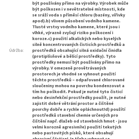
být používány přímo na výrobky. Výrobek může
být poškozen i v nevětratelné místnosti, kde
se sráží voda s příměsí chloru (bazény, vířivky
apod).b) vlivem působení vodního kamene.
Tlusté vrstvy vodního kamene, které jsou i
vlhké, výrazně zvyšují riziko poškození i
koroze.c) použití alkalických nebo kyselých
silně koncentrovaných čisticích prostředků a
Údržba
:
prostředků obsahující silná oxidační činidla
(protiplísňové a bělící prostředky). Tyto
prostředky nemusí být používány přímo na
výrobky. V omezeně provětrávaných
prostorech je vhodné se vyhnout použití
těchto prostředků – odpařované chlorované
sloučeniny mohou na povrchu kondenzovat a
tím ho poškodit. Pokud je nutné tyto čisticí
nebo desinfekční prostředky použít, je nutné
zajistit dobré větrání prostor a čištěné
povrchy dobře a rychle opláchnout!d) použítí
prostředků stavební chemie určených pro
čištění např. dlažeb od stavebních hmot - jsou
velmi korozně agresivní!e) použití tekutých
nebo pastovitých písků, které obsahují
abrasivní částice! Je třeba vyhnout se