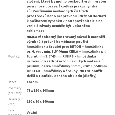
složení, které by mohlo poškodit vrchní vrstvu
povrchové úpravy. Škodlivá je i kuchyňská
sůl.Používaním nevhodných čistících
prostředků nebo nesprávnou údržbou dochází
k poškození výrobku vinou spotřebitele a na
vzniklé závady nemùže být uplatněna
reklamace!
NIMCO všeobecný ilustrovaný návod k montáži
výrobků.Správná kombinace použití
hmoždinek a šroubů pro: BETON – hmoždinka
pr. 6, vrut min. 3,5*40mm CIHLA – hmoždinka pr.
Montáž
:
6, vrut min 3,5*40mm RIGIPS – hmoždinka
uzlovací do sádrokartonu a dutých materiálů
pr.6mm, délka hmoždinky 35mm, vrut 3,5*40mm
OBKLAD – hmoždinky a šrouby- NUTNÉ použít
delší o tloušťku daného obkladu (dlažby)
Barva
:
Chrom
Rozměry
76 x 150 x 108mm
(š x v x h)
:
Balení (š x
190 x 90 x 140mm
v x h)
:
Typ
Vrtání