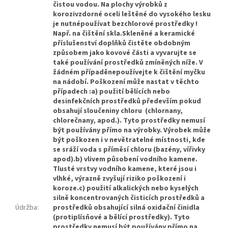
čistou vodou. Na plochy výrobků z
korozivzdorné oceli leštěné do vysokého lesku
je nutnépoužívat bezchlorové prostředky !
Např. na čištění skla.Skleněné a keramické
příslušenství doplňků čistěte obdobným
způsobem jako kovové části a vyvarujte se
také používání prostředků zmíněných níže. V
žádném případěnepoužívejte k čištění myčku
na nádobí. Poškození může nastat v těchto
případech :a) použití bělících nebo
desinfekčních prostředků především pokud
obsahují sloučeniny chloru (chlornany,
chlorečnany, apod.). Tyto prostředky nemusí
být používány přímo na výrobky. Výrobek může
být poškozen i v nevětratelné místnosti, kde
se sráží voda s příměsí chloru (bazény, vířivky
apod).b) vlivem působení vodního kamene.
Tlusté vrstvy vodního kamene, které jsou i
vlhké, výrazně zvyšují riziko poškození i
koroze.c) použití alkalických nebo kyselých
silně koncentrovaných čisticích prostředků a
Údržba
:
prostředků obsahující silná oxidační činidla
(protiplísňové a bělící prostředky). Tyto
prostředky nemusí být používány přímo na