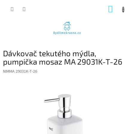
Přejít
NÁKUP
na
obsah
KOŠÍK
Dávkovač tekutého mýdla,
pumpička mosaz MA 29031K-T-26
NIMMA 29031K-T-26