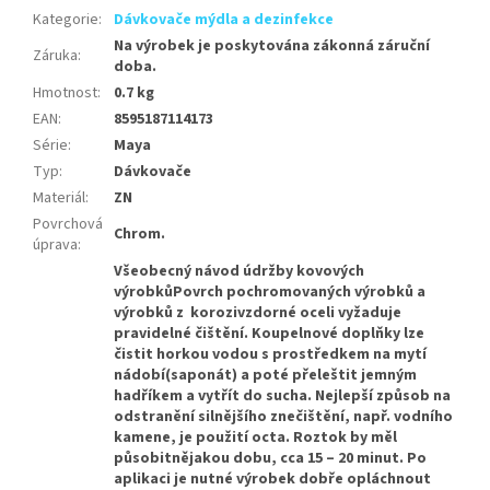
Kategorie
:
Dávkovače mýdla a dezinfekce
Na výrobek je poskytována zákonná záruční
Záruka
:
doba.
Hmotnost
:
0.7 kg
EAN
:
8595187114173
Série
:
Maya
Typ
:
Dávkovače
Materiál
:
ZN
Povrchová
Chrom.
úprava
:
Všeobecný návod údržby kovových
výrobkůPovrch pochromovaných výrobků a
výrobků z korozivzdorné oceli vyžaduje
pravidelné čištění. Koupelnové doplňky lze
čistit horkou vodou s prostředkem na mytí
nádobí(saponát) a poté přeleštit jemným
hadříkem a vytřít do sucha. Nejlepší způsob na
odstranění silnějšího znečištění, např. vodního
kamene, je použití octa. Roztok by měl
působitnějakou dobu, cca 15 – 20 minut. Po
aplikaci je nutné výrobek dobře opláchnout