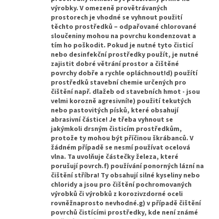
výrobky. V omezeně provětrávaných
prostorech je vhodné se vyhnout použití
těchto prostředků – odpařované chlorované
sloučeniny mohou na povrchu kondenzovat a
tím ho poškodit. Pokud je nutné tyto čisticí
nebo desinfekční prostředky použít, je nutné
zajistit dobré větrání prostor a čištěné
povrchy dobře a rychle opláchnout!d) použítí
prostředků stavební chemie určených pro
čištění např. dlažeb od stavebních hmot - jsou
velmi korozně agresivní!e) použití tekutých
nebo pastovitých písků, které obsahují
abrasivní částice! Je třeba vyhnout se
jakýmkoli drsným čisticím prostředkům,
protože ty mohou být příčinou škrábanců. V
žádném případě se nesmí používat ocelová
vlna. Ta uvolňuje částečky železa, které
porušují povrch.f) používání ponorných lázní na
čištění stříbra! Ty obsahují silné kyseliny nebo
chloridy a jsou pro čištění pochromovaných
výrobků či výrobků z korozivzdorné oceli
rovněžnaprosto nevhodné.g) v případě čištění
povrchů čistícími prostředky, kde není známé