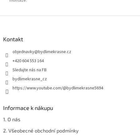
montáže
:
Z
á
p
a
Kontakt
t
objednavky
@
bydlimekrasne.cz
í
+420 604 553 164
Sledujte nás na FB
bydlimekrasne_cz
https://www.youtube.com/@bydlimekrasne5694
Informace k nákupu
1. O nás
2. Všeobecné obchodní podmínky