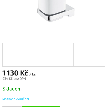
1 130 Kč
/ ks
934 Kč bez DPH
Měrná
Skladem
cena:
Možnosti doručení