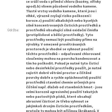
se sráží voda s příměsí chloru (bazény, vířivky
apod).b) vlivem působení vodního kamene.
Tlusté vrstvy vodního kamene, které jsou i
vlhké, výrazně zvyšují riziko poškození i
koroze.c) použití alkalických nebo kyselých
silně koncentrovaných čisticích prostředků a
Údržba
:
prostředků obsahující silná oxidační činidla
(protiplísňové a bělící prostředky). Tyto
prostředky nemusí být používány přímo na
výrobky. V omezeně provětrávaných
prostorech je vhodné se vyhnout použití
těchto prostředků – odpařované chlorované
sloučeniny mohou na povrchu kondenzovat a
tím ho poškodit. Pokud je nutné tyto čisticí
nebo desinfekční prostředky použít, je nutné
zajistit dobré větrání prostor a čištěné
povrchy dobře a rychle opláchnout!d) použítí
prostředků stavební chemie určených pro
čištění např. dlažeb od stavebních hmot - jsou
velmi korozně agresivní!e) použití tekutých
nebo pastovitých písků, které obsahují
abrasivní částice! Je třeba vyhnout se
jakýmkoli drsným čisticím prostředkům,
protože ty mohou být příčinou škrábanců. V