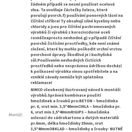
žádném případě se nesmí používat ocelová
vlna. Ta uvolňuje částečky železa, které
porušují povrch.f) používání ponorných lázní na
čištění stříbra! Ty obsahují silné kyseliny nebo
chloridy a jsou pro čištění pochromovaných
výrobků či výrobků z korozivzdorné oceli
rovněžnaprosto nevhodné.g) v případě čištění
povrchů čistícími prostředky, kde není známé
složení, které by mohlo poškodit vrchní vrstvu
povrchové úpravy. Škodlivá je i kuchyňská
sůl.Používaním nevhodných čistících
prostředků nebo nesprávnou údržbou dochází
k poškození výrobku vinou spotřebitele a na
vzniklé závady nemùže být uplatněna
reklamace!
NIMCO všeobecný ilustrovaný návod k montáži
výrobků.Správná kombinace použití
hmoždinek a šroubů pro:BETON – hmoždinka
pr. 6, vrut min. 3,5*40mmCIHLA – hmoždinka pr.
6, vrut min 3,5*40mmRIGIPS – hmoždinka
Montáž
:
uzlovací do sádrokartonu a dutých materiálů
pr.6mm, délka hmoždinky 35mm, vrut
3,5*40mmOBKLAD – hmoždinky a šrouby- NUTNÉ