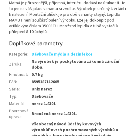
Matná je přirozenější, příjemná, interiéru dodává na útulnosti. Je
to jen na váš jakou variantu si zvolíte. Výrobek je určený k vrtání i
k nalepení. Montážní plíšek je pro obě varianty stejný. Lepidlo
MAMUT není součástí balení výrobku. Lze jej dokoupit pod
artiklovým číslem 35003TU. Množství lepidla v tubě vystačí k
přilepení 8-10 úchytů.
Doplňkové parametry
Kategorie
:
Dávkovače mýdla a dezinfekce
Na výrobek je poskytována zákonná záruční
Záruka
:
doba.
Hmotnost
:
0.7 kg
EAN
:
8595187112605
Série
:
Unix nerez
Typ
:
Dávkovače
Materiál
:
nerez 1.4301
Povrchová
Broušená nerez 1.4301.
úprava
:
Všeobecný návod údržby kovových
výrobkůPovrch pochromovaných výrobků a
výrobků z korozivzdorné oceli vyžaduje