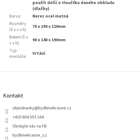
použít delší o tloušťku daného obkladu
(dlažby)
Barva
:
Nerez ocel matná
Rozměry
70 x 190 x 120mm
(š x v x h)
:
Balení (š x
90 x 140 x 190mm
v x h)
:
Typ
Vrtání
montáže
:
Z
á
p
a
Kontakt
t
objednavky
@
bydlimekrasne.cz
í
+420 604 553 164
Sledujte nás na FB
bydlimekrasne_cz