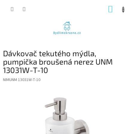
Přejít
NÁKUP
na
obsah
KOŠÍK
Dávkovač tekutého mýdla,
pumpička broušená nerez UNM
13031W-T-10
NIMUNM 13031W-T-10