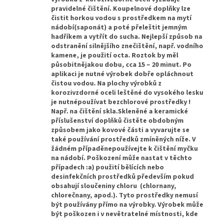
pravidelné čištění. Koupelnové doplňky lze
čistit horkou vodou s prostředkem na mytí
nádobí(saponát) a poté přeleštit jemným
hadříkem a vytřít do sucha. Nejlepší způsob na
odstranění silnějšího znečištění, např. vodního
kamene, je použití octa. Roztok by měl
působitnějakou dobu, cca 15 – 20 minut. Po
aplikaci je nutné výrobek dobře opláchnout
čistou vodou. Na plochy výrobků z
korozivzdorné oceli leštěné do vysokého lesku
je nutnépoužívat bezchlorové prostředky !
Např. na čištění skla.Skleněné a keramické
příslušenství doplňků čistěte obdobným
způsobem jako kovové části a vyvarujte se
také používání prostředků zmíněných níže. V
žádném případěnepoužívejte k čištění myčku
na nádobí. Poškození může nastat v těchto
případech :a) použití bělících nebo
desinfekčních prostředků především pokud
obsahují sloučeniny chloru (chlornany,
chlorečnany, apod.). Tyto prostředky nemusí
být používány přímo na výrobky. Výrobek může
být poškozen i v nevětratelné místnosti, kde