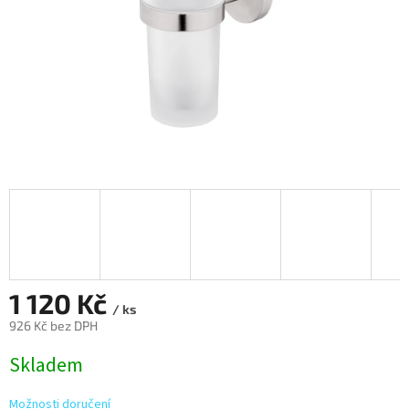
1 120 Kč
/ ks
926 Kč bez DPH
Měrná
Skladem
cena:
Možnosti doručení