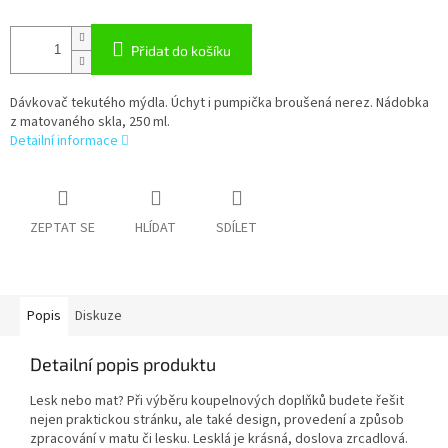
Přidat do košíku
Dávkovač tekutého mýdla. Úchyt i pumpička broušená nerez. Nádobka
z matovaného skla, 250 ml.
Detailní informace
ZEPTAT SE
HLÍDAT
SDÍLET
Popis
Diskuze
Detailní popis produktu
Lesk nebo mat? Při výběru koupelnových doplňků budete řešit
nejen praktickou stránku, ale také design, provedení a způsob
zpracování v matu či lesku. Lesklá je krásná, doslova zrcadlová.