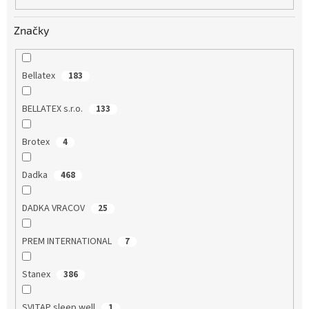
Značky
Bellatex
183
BELLATEX s.r.o.
133
Brotex
4
Dadka
468
DADKA VRACOV
25
PREM INTERNATIONAL
7
Stanex
386
SVITAP sleep well
1