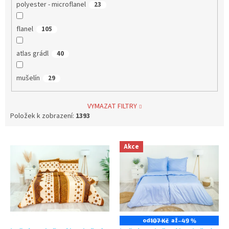
polyester - microflanel
23
flanel
105
atlas grádl
40
mušelín
29
VYMAZAT FILTRY
Položek k zobrazení:
1393
V
Akce
ý
p
i
s
p
r
o
od
až
107 Kč
–49 %