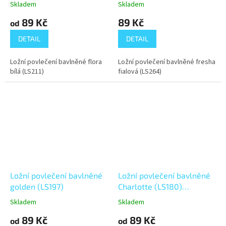
Skladem
Skladem
89 Kč
89 Kč
od
DETAIL
DETAIL
Ložní povlečení bavlněné flora
Ložní povlečení bavlněné fresha
bílá (LS211)
fialová (LS264)
Ložní povlečení bavlněné
Ložní povlečení bavlněné
golden (LS197)
Charlotte (LS180)
Knoflíkové
Skladem
Skladem
89 Kč
89 Kč
od
od