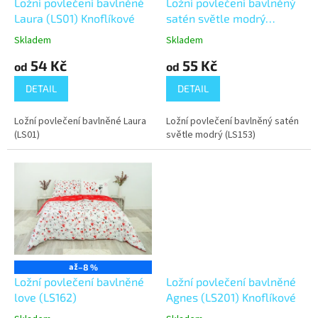
d
Ložní povlečení bavlněné
Ložní povlečení bavlněný
u
Laura (LS01) Knoflíkové
satén světle modrý
k
(LS153) Knoflíkové
Skladem
Skladem
t
54 Kč
55 Kč
ů
od
od
DETAIL
DETAIL
Ložní povlečení bavlněné Laura
Ložní povlečení bavlněný satén
(LS01)
světle modrý (LS153)
až
–8 %
Ložní povlečení bavlněné
Ložní povlečení bavlněné
love (LS162)
Agnes (LS201) Knoflíkové