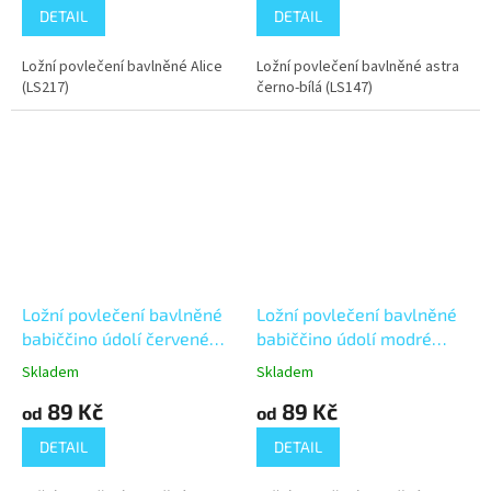
DETAIL
DETAIL
Ložní povlečení bavlněné Alice
Ložní povlečení bavlněné astra
(LS217)
černo-bílá (LS147)
Ložní povlečení bavlněné
Ložní povlečení bavlněné
babiččino údolí červené
babiččino údolí modré
(LS128)
(LS129)
Skladem
Skladem
89 Kč
89 Kč
od
od
DETAIL
DETAIL