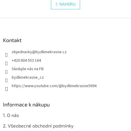
l
NAHORU
n
á
k
d
o
v
Z
a
á
c
á
n
í
p
í
p
a
Kontakt
r
t
v
objednavky
@
bydlimekrasne.cz
í
k
y
+420 604 553 164
v
Sledujte nás na FB
ý
p
bydlimekrasne_cz
i
https://www.youtube.com/@bydlimekrasne5694
s
u
Informace k nákupu
1. O nás
2. Všeobecné obchodní podmínky