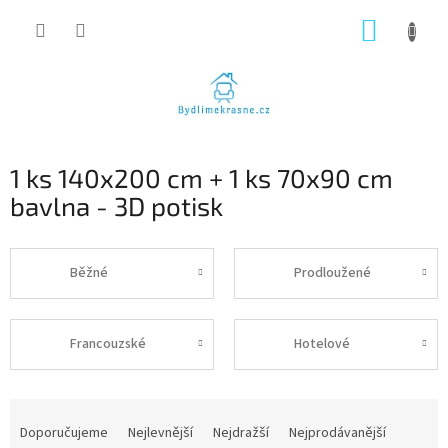
Přejít
NÁKUP
na
obsah
KOŠÍK
1 ks 140x200 cm + 1 ks 70x90 cm
bavlna - 3D potisk
Běžné
Prodloužené
Francouzské
Hotelové
Ř
a
Doporučujeme
Nejlevnější
Nejdražší
Nejprodávanější