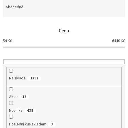
z
e
Abecedně
n
í
p
Cena
r
o
54
Kč
6440
Kč
d
u
k
t
ů
Na skladě
1393
Akce
12
Novinka
438
Poslední kus skladem
3