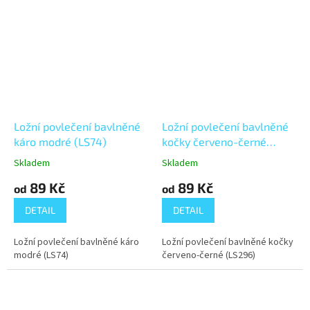
Ložní povlečení bavlněné
Ložní povlečení bavlněné
káro modré (LS74)
kočky červeno-černé
(LS296) Knoflíkové
Skladem
Skladem
89 Kč
89 Kč
od
od
DETAIL
DETAIL
Ložní povlečení bavlněné káro
Ložní povlečení bavlněné kočky
modré (LS74)
červeno-černé (LS296)