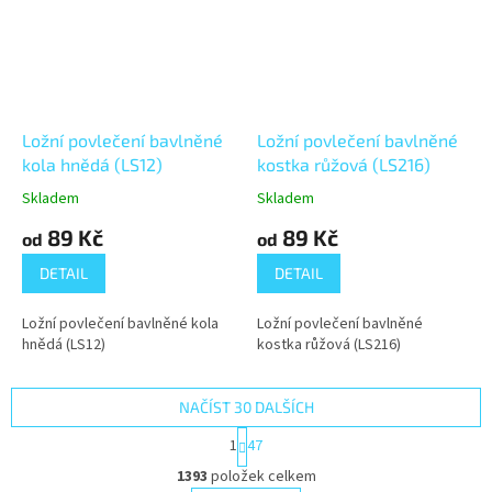
Ložní povlečení bavlněné
Ložní povlečení bavlněné
kola hnědá (LS12)
kostka růžová (LS216)
Skladem
Skladem
89 Kč
89 Kč
od
od
DETAIL
DETAIL
Ložní povlečení bavlněné kola
Ložní povlečení bavlněné
hnědá (LS12)
kostka růžová (LS216)
NAČÍST 30 DALŠÍCH
S
1
47
t
O
r
1393
položek celkem
v
á