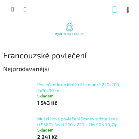
Přejít
NÁKUP
na
obsah
KOŠÍK
Francouzské povlečení
Nejprodávanější
Povlečení krep Malé růže modré 220x200,
2x70x90 cm
Skladem
1 543 Kč
Mušelínové povlečení Stanex světle šedé
(LS380), šedá 200 x 220 + 2ks 90 x 70, Zip
Skladem
2 241 Kč