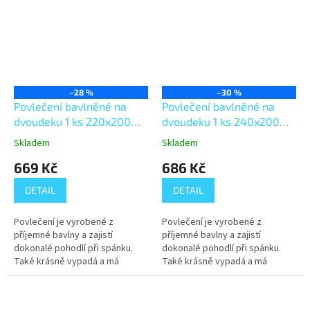
Je šité z...
–28 %
–30 %
Povlečení bavlněné na
Povlečení bavlněné na
dvoudeku 1 ks 220x200
dvoudeku 1 ks 240x200
cm + 2 ks 70x90 cm hnědá
cm + 2 ks 70x90 cm hnědá
Skladem
Skladem
růže
růže
669 Kč
686 Kč
DETAIL
DETAIL
Povlečení je vyrobené z
Povlečení je vyrobené z
příjemné bavlny a zajistí
příjemné bavlny a zajistí
dokonalé pohodlí při spánku.
dokonalé pohodlí při spánku.
Také krásně vypadá a má
Také krásně vypadá a má
kvalitní potisk, což zaručuje
kvalitní potisk, což zaručuje
rozměrovou i barevnou stálost.
rozměrovou i barevnou stálost.
Je šité z...
Je šité z...