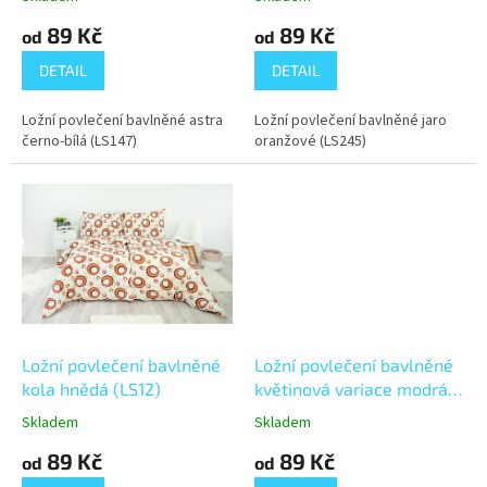
t
89 Kč
89 Kč
ů
od
od
DETAIL
DETAIL
Ložní povlečení bavlněné astra
Ložní povlečení bavlněné jaro
černo-bílá (LS147)
oranžové (LS245)
Ložní povlečení bavlněné
Ložní povlečení bavlněné
kola hnědá (LS12)
květinová variace modrá
(LS86)
Skladem
Skladem
89 Kč
89 Kč
od
od