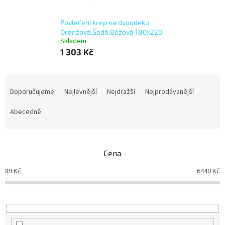
Povlečení krep na dvoudeku
Oranžová,Šedá,Béžová 180x220
Skladem
1 303 Kč
Ř
a
Doporučujeme
Nejlevnější
Nejdražší
Nejprodávanější
z
e
Abecedně
n
í
p
Cena
r
o
89
Kč
6440
Kč
d
u
k
t
ů