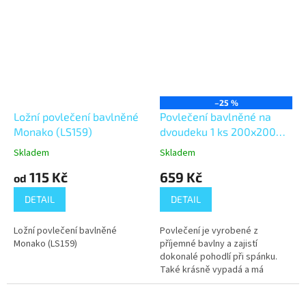
–25 %
Ložní povlečení bavlněné
Povlečení bavlněné na
Monako (LS159)
dvoudeku 1 ks 200x200
cm + 2 ks 70x90 cm hnědá
Skladem
Skladem
růže
115 Kč
659 Kč
od
DETAIL
DETAIL
Ložní povlečení bavlněné
Povlečení je vyrobené z
Monako (LS159)
příjemné bavlny a zajistí
dokonalé pohodlí při spánku.
Také krásně vypadá a má
kvalitní potisk, což zaručuje
rozměrovou i barevnou stálost.