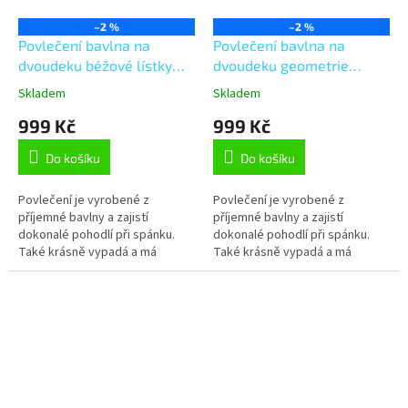
–2 %
–2 %
Povlečení bavlna na
Povlečení bavlna na
dvoudeku béžové lístky
dvoudeku geometrie
180x200, 2ks 70x90 cm
modrá 180x200, 2ks
Skladem
Skladem
70x90 cm
999 Kč
999 Kč
Do košíku
Do košíku
Povlečení je vyrobené z
Povlečení je vyrobené z
příjemné bavlny a zajistí
příjemné bavlny a zajistí
dokonalé pohodlí při spánku.
dokonalé pohodlí při spánku.
Také krásně vypadá a má
Také krásně vypadá a má
kvalitní potisk, což zaručuje
kvalitní potisk, což zaručuje
rozměrovou i barevnou stálost.
rozměrovou i barevnou stálost.
Je šité z...
Je šité z...