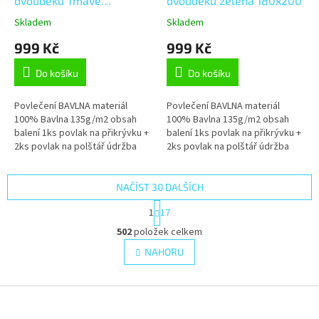
dvoudeku Tmavě
dvoudeku zelená 180x200
modrá,Zlatá 180x200
Skladem
Skladem
999 Kč
999 Kč
Do košíku
Do košíku
Povlečení BAVLNA materiál
Povlečení BAVLNA materiál
100% Bavlna 135g/m2 obsah
100% Bavlna 135g/m2 obsah
balení 1ks povlak na přikrývku +
balení 1ks povlak na přikrývku +
2ks povlak na polštář údržba
2ks povlak na polštář údržba
povlečení praní na 60°C mírný
povlečení praní na 60°C mírný
postup doporučujeme prát...
postup doporučujeme prát...
NAČÍST 30 DALŠÍCH
S
1
17
t
O
r
502
položek celkem
v
á
l
NAHORU
n
á
k
d
o
v
Z
a
á
c
á
n