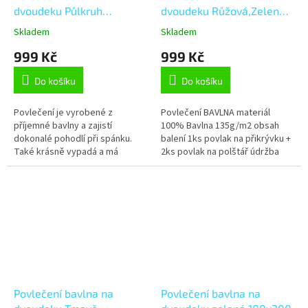
dvoudeku Půlkruh
dvoudeku Růžová,Zelená
oranžová 180x200, 2ks
180x200
Skladem
Skladem
70x90 cm
999 Kč
999 Kč
Do košíku
Do košíku
Povlečení je vyrobené z
Povlečení BAVLNA materiál
příjemné bavlny a zajistí
100% Bavlna 135g/m2 obsah
dokonalé pohodlí při spánku.
balení 1ks povlak na přikrývku +
Také krásně vypadá a má
2ks povlak na polštář údržba
kvalitní potisk, což zaručuje
povlečení praní na 60°C mírný
rozměrovou i barevnou stálost.
postup doporučujeme prát
Je šité z...
naruby...
Povlečení bavlna na
Povlečení bavlna na