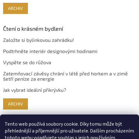
ARCHIV
Čtení o krásném bydlení
Založte si bylinkovou zahrádku!
Podtrhněte interiér designovými hodinami
Vyspěte se do růžova
Zatemňovací závěsy chrání v létě před horkem a v zimě
šetří peníze za energie
Jak vybrat ideální přikrývku?
ARCHIV
Tento web používá soubory cookie. Díky tomu může být
přehlednější a příjemnější pro uživatele. Dalším procházením
tohoto webu vyjadřujete souhlas s jejich používáním.