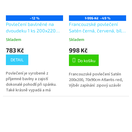
–12 %
1 995 Kč
–49 %
Povlečení bavlněné na
Francouzské povlečení
dvoudeku 1 ks 200x220
Satén černá, červená, bílá
cm + 2 ks 70x90 cm hnědá
200x200, 70x90cm
Skladem
Skladem
růže
Atlantis red, Výběr
783 Kč
998 Kč
zapínání: zipový uzávěr
DETAIL
Do košíku
Povlečení je vyrobené z
Francouzské povlečení Satén
příjemné bavlny a zajistí
200x200, 70x90cm Atlantis red,
dokonalé pohodlí při spánku.
Výběr zapínání: zipový uzávěr
Také krásně vypadá a má
kvalitní potisk, což zaručuje
rozměrovou i barevnou stálost.
Je šité z...