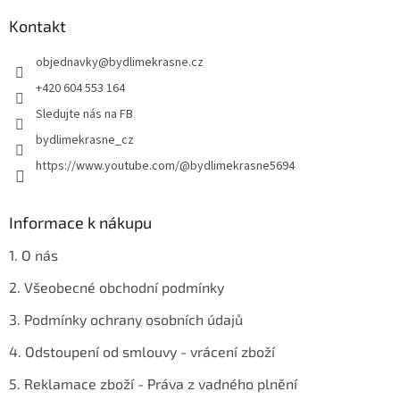
í
p
í
p
a
Kontakt
r
t
v
objednavky
@
bydlimekrasne.cz
í
k
y
+420 604 553 164
v
Sledujte nás na FB
ý
p
bydlimekrasne_cz
i
https://www.youtube.com/@bydlimekrasne5694
s
u
Informace k nákupu
1. O nás
2. Všeobecné obchodní podmínky
3. Podmínky ochrany osobních údajů
4. Odstoupení od smlouvy - vrácení zboží
5. Reklamace zboží - Práva z vadného plnění