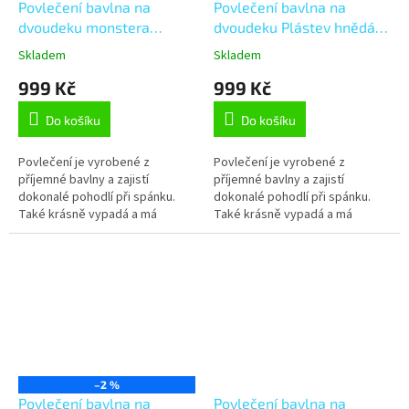
Povlečení bavlna na
Povlečení bavlna na
dvoudeku monstera
dvoudeku Plástev hnědá
zelená 180x200, 2ks
180x200, 2ks 70x90 cm
Skladem
Skladem
70x90 cm
999 Kč
999 Kč
Do košíku
Do košíku
Povlečení je vyrobené z
Povlečení je vyrobené z
příjemné bavlny a zajistí
příjemné bavlny a zajistí
dokonalé pohodlí při spánku.
dokonalé pohodlí při spánku.
Také krásně vypadá a má
Také krásně vypadá a má
kvalitní potisk, což zaručuje
kvalitní potisk, což zaručuje
rozměrovou i barevnou stálost.
rozměrovou i barevnou stálost.
Je šité z...
Je šité z...
–2 %
Povlečení bavlna na
Povlečení bavlna na