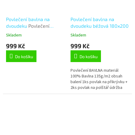
Povlečení bavlna na
Povlečení bavlna na
dvoudeku
Povlečení
dvoudeku béžová 180x200
bavlna na dvoudeku - 1ks
Skladem
Skladem
180x200, 2ks 70x90 cm -
999 Kč
999 Kč
Koule
Do košíku
Do košíku
Povlečení BAVLNA materiál
100% Bavlna 135g/m2 obsah
balení 1ks povlak na přikrývku +
2ks povlak na polštář údržba
povlečení praní na 60°C mírný
postup doporučujeme prát...