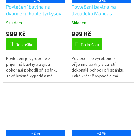
–2 %
–2 %
Povlečení bavlna na
Povlečení bavlna na
dvoudeku Koule tyrkysová,
dvoudeku Mandala
šedá 180x200, 2ks 70x90
tyrkysová 180x200, 2ks
Skladem
Skladem
cm
70x90 cm
999 Kč
999 Kč
Do košíku
Do košíku
Povlečení je vyrobené z
Povlečení je vyrobené z
příjemné bavlny a zajistí
příjemné bavlny a zajistí
dokonalé pohodlí při spánku.
dokonalé pohodlí při spánku.
Také krásně vypadá a má
Také krásně vypadá a má
kvalitní potisk, což zaručuje
kvalitní potisk, což zaručuje
rozměrovou i barevnou stálost.
rozměrovou i barevnou stálost.
Je šité z...
Je šité z...
–2 %
–2 %