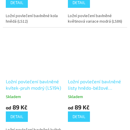
DETAIL
DETAIL
Ložní povlečení bavlněné kola
Ložní povlečení bavlněné
hnědá (LS12)
květinová variace modrá (LS86)
Ložní povlečení bavlněné
Ložní povlečení bavlněné
kvítek-pruh modrý (LS194)
listy hnědo-béžové
(LS160)
Skladem
Skladem
89 Kč
89 Kč
od
od
DETAIL
DETAIL