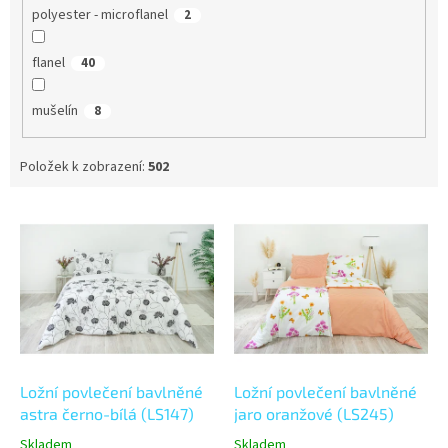
polyester - microflanel
2
flanel
40
mušelín
8
Položek k zobrazení:
502
V
ý
p
i
s
p
r
o
d
Ložní povlečení bavlněné
Ložní povlečení bavlněné
u
astra černo-bílá (LS147)
jaro oranžové (LS245)
k
Skladem
Skladem