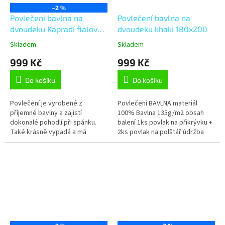
–2 %
Povlečení bavlna na
Povlečení bavlna na
dvoudeku Kapradí fialová
dvoudeku khaki 180x200
180x200, 2ks 70x90 cm
Skladem
Skladem
999 Kč
999 Kč
Do košíku
Do košíku
Povlečení je vyrobené z
Povlečení BAVLNA materiál
příjemné bavlny a zajistí
100% Bavlna 135g/m2 obsah
dokonalé pohodlí při spánku.
balení 1ks povlak na přikrývku +
Také krásně vypadá a má
2ks povlak na polštář údržba
kvalitní potisk, což zaručuje
povlečení praní na 60°C mírný
rozměrovou i barevnou stálost.
postup doporučujeme prát...
Je šité z...