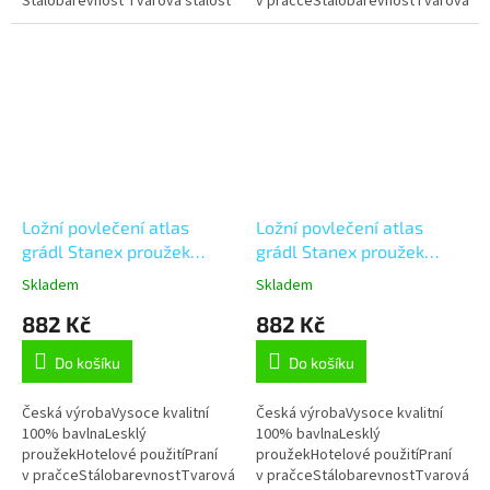
Stálobarevnost Tvarová stálost
v pračceStálobarevnostTvarová
Možnost úpravy na míru
stálostMožnost úpravy na míru
Ložní povlečení atlas
Ložní povlečení atlas
grádl Stanex proužek
grádl Stanex proužek
starorůžový (LS908),
světle šedý (LS906), šedá
Skladem
Skladem
růžová 140 x 220 + 90 x
140 x 220 + 90 x 70,
882 Kč
882 Kč
70, Knoflíkové
Knoflíkové
Do košíku
Do košíku
Česká výrobaVysoce kvalitní
Česká výrobaVysoce kvalitní
100% bavlnaLesklý
100% bavlnaLesklý
proužekHotelové použitíPraní
proužekHotelové použitíPraní
v pračceStálobarevnostTvarová
v pračceStálobarevnostTvarová