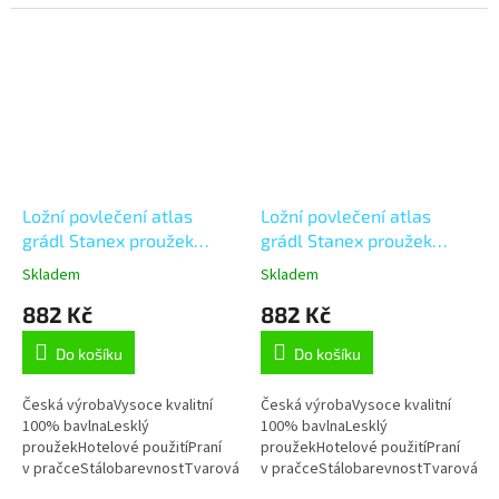
stálostMožnost úpravy na míru
stálostMožnost úpravy na míru
Ložní povlečení atlas
Ložní povlečení atlas
grádl Stanex proužek
grádl Stanex proužek
světle zelený (LS904),
tmavě šedý (LS907), šedá
Skladem
Skladem
zelená 140 x 220 + 90 x
140 x 220 + 90 x 70,
882 Kč
882 Kč
70, Knoflíkové
Knoflíkové
Do košíku
Do košíku
Česká výrobaVysoce kvalitní
Česká výrobaVysoce kvalitní
100% bavlnaLesklý
100% bavlnaLesklý
proužekHotelové použitíPraní
proužekHotelové použitíPraní
v pračceStálobarevnostTvarová
v pračceStálobarevnostTvarová
stálostMožnost úpravy na míru
stálostMožnost úpravy na míru