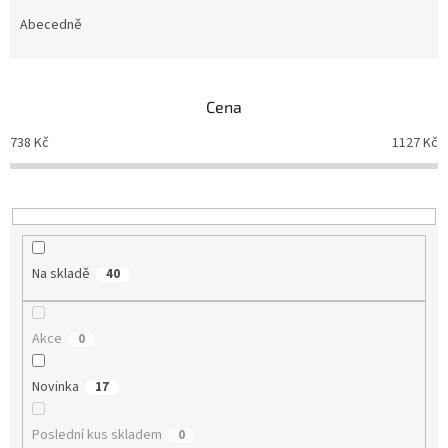
z
e
Abecedně
n
í
p
Cena
r
o
738
Kč
1127
Kč
d
u
k
t
ů
Na skladě
40
Akce
0
Novinka
17
Poslední kus skladem
0