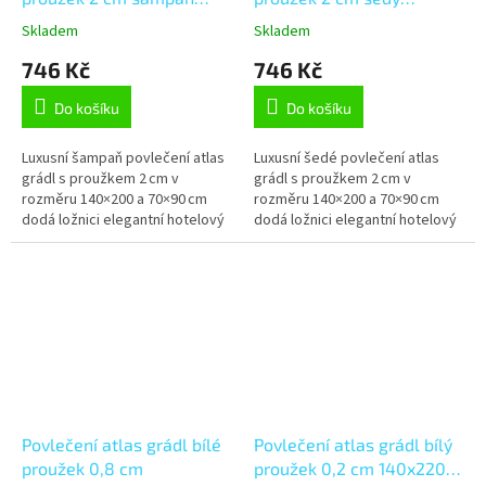
140x200, 70x90 cm flap
140x200, 70x90 cm flap
Skladem
Skladem
746 Kč
746 Kč
Do košíku
Do košíku
Luxusní šampaň povlečení atlas
Luxusní šedé povlečení atlas
grádl s proužkem 2 cm v
grádl s proužkem 2 cm v
rozměru 140×200 a 70×90 cm
rozměru 140×200 a 70×90 cm
dodá ložnici elegantní hotelový
dodá ložnici elegantní hotelový
vzhled. 100% bavlna s jemným
vzhled. 100% bavlna s jemným
leskem je prodyšná, odolná a...
leskem je prodyšná, odolná a...
Povlečení atlas grádl bílé
Povlečení atlas grádl bílý
proužek 0,8 cm
proužek 0,2 cm 140x220,