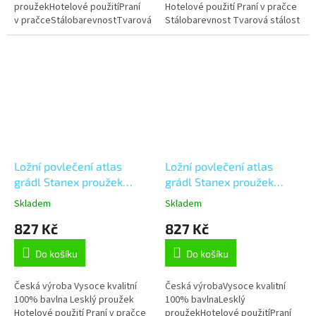
proužekHotelové použitíPraní
Hotelové použití Praní v pračce
v pračceStálobarevnostTvarová
Stálobarevnost Tvarová stálost
stálostMožnost úpravy na míru
Možnost úpravy na míru
Ložní povlečení atlas
Ložní povlečení atlas
grádl Stanex proužek
grádl Stanex proužek
světle šedý (LS906), šedá
světle zelený (LS904),
Skladem
Skladem
140 x 200 + 90 x 70, Zip
zelená 140 x 200 + 90 x
827 Kč
827 Kč
70, Zip
Do košíku
Do košíku
Česká výroba Vysoce kvalitní
Česká výrobaVysoce kvalitní
100% bavlna Lesklý proužek
100% bavlnaLesklý
Hotelové použití Praní v pračce
proužekHotelové použitíPraní