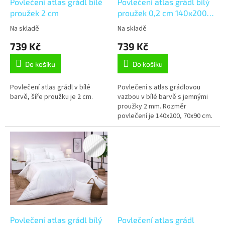
d
Povlečení atlas grádl bílé
Povlečení atlas grádl bílý
u
proužek 2 cm
proužek 0,2 cm 140x200,
k
70x90 cm
Na skladě
Na skladě
t
739 Kč
739 Kč
ů
Do košíku
Do košíku
Povlečení atlas grádl v bílé
Povlečení s atlas grádlovou
barvě, šíře proužku je 2 cm.
vazbou v bílé barvě s jemnými
proužky 2 mm. Rozměr
povlečení je 140x200, 70x90 cm.
Povlečení atlas grádl bílý
Povlečení atlas grádl