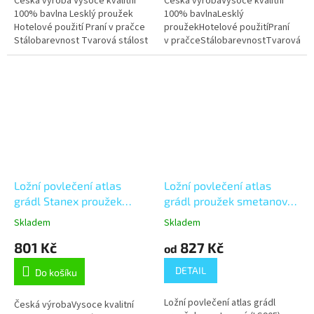
Česká výroba Vysoce kvalitní
Česká výrobaVysoce kvalitní
100% bavlna Lesklý proužek
100% bavlnaLesklý
Hotelové použití Praní v pračce
proužekHotelové použitíPraní
Stálobarevnost Tvarová stálost
v pračceStálobarevnostTvarová
Možnost úpravy na míru
stálostMožnost úpravy na míru
Ložní povlečení atlas
Ložní povlečení atlas
grádl Stanex proužek
grádl proužek smetanový
tmavě šedý (LS907), šedá
(LS905)
Skladem
Skladem
140 x 200 + 90 x 70,
801 Kč
827 Kč
Knoflíkové
od
DETAIL
Do košíku
Ložní povlečení atlas grádl
Česká výrobaVysoce kvalitní