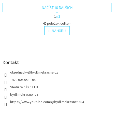
NAČÍST 10 DALŠÍCH
S
1
2
t
O
r
40
položek celkem
v
á
l
NAHORU
n
á
k
d
o
v
Z
a
á
c
á
n
í
p
í
p
a
Kontakt
r
t
v
objednavky
@
bydlimekrasne.cz
í
k
y
+420 604 553 164
v
Sledujte nás na FB
ý
p
bydlimekrasne_cz
i
https://www.youtube.com/@bydlimekrasne5694
s
u