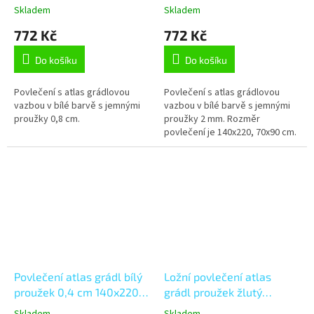
70x90 cm
Skladem
Skladem
772 Kč
772 Kč
Do košíku
Do košíku
Povlečení s atlas grádlovou
Povlečení s atlas grádlovou
vazbou v bílé barvě s jemnými
vazbou v bílé barvě s jemnými
proužky 0,8 cm.
proužky 2 mm. Rozměr
povlečení je 140x220, 70x90 cm.
Povlečení atlas grádl bílý
Ložní povlečení atlas
proužek 0,4 cm 140x220,
grádl proužek žlutý
70x90 cm
(LS901) Knoflíkové 140 x