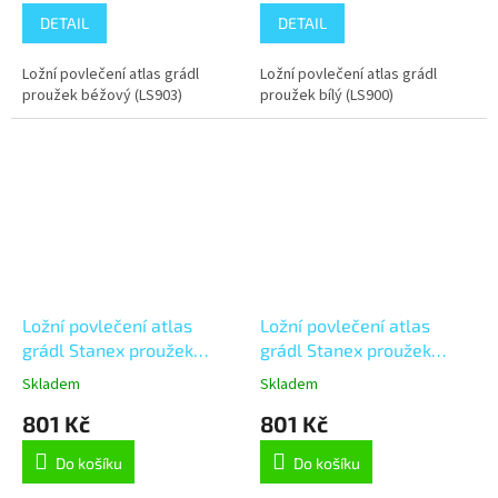
DETAIL
DETAIL
Ložní povlečení atlas grádl
Ložní povlečení atlas grádl
proužek béžový (LS903)
proužek bílý (LS900)
Ložní povlečení atlas
Ložní povlečení atlas
grádl Stanex proužek
grádl Stanex proužek
meruňkový (LS902),
starorůžový (LS908),
Skladem
Skladem
meruňková 140 x 200 + 90
růžová 140 x 200 + 90 x
801 Kč
801 Kč
x 70, Knoflíkové
70, Knoflíkové
Do košíku
Do košíku