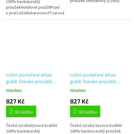
proužek smetanový (LS905)
100% bavlnaLesklý
proužekHotelové použitíPraní
v pračceStálobarevnostTvarová
stálostMožnost úpravy na míru
Ložní povlečení atlas
Ložní povlečení atlas
grádl Stanex proužek
grádl Stanex proužek
meruňkový (LS902),
starorůžový (LS908),
Skladem
Skladem
meruňková 140 x 200 + 90
růžová 140 x 200 + 90 x
827 Kč
827 Kč
x 70, Zip
70, Zip
Do košíku
Do košíku
Česká výrobaVysoce kvalitní
Česká výroba Vysoce kvalitní
100% bavlnaLesklý
100% bavlna Lesklý proužek