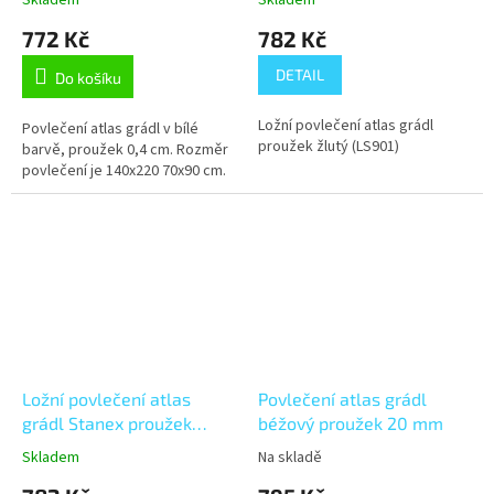
Skladem
Skladem
200
772 Kč
782 Kč
DETAIL
Do košíku
Ložní povlečení atlas grádl
Povlečení atlas grádl v bílé
proužek žlutý (LS901)
barvě, proužek 0,4 cm. Rozměr
povlečení je 140x220 70x90 cm.
Ložní povlečení atlas
Povlečení atlas grádl
grádl Stanex proužek
béžový proužek 20 mm
4mm bílý (LS418), bílá 140
Skladem
Na skladě
x 200 + 90 x 70, Zip