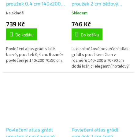
proužek 0,4 cm 140x200,
proužek 2 cm béžový
70x90 cm
140x200, 70x90 cm flap
Na skladě
Skladem
739 Kč
746 Kč
Do košíku
Do košíku
Povlečení atlas grádl v bílé
Luxusní béžové povlečení atlas
barvě, proužek 0,4 cm. Rozměr
grádl s proužkem 2 cm v
povlečení je 140x200 70x90 cm.
rozměru 140×200 a 70×90 cm
dodá ložnici elegantní hotelový
vzhled. 100% bavlna s jemným
leskem je prodyšná, odolná a...
Povlečení atlas grádl
Povlečení atlas grádl
proužek 2 cm šampaň
proužek 2 cm šedý