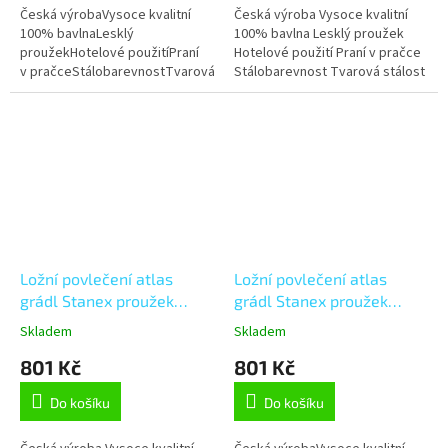
Česká výrobaVysoce kvalitní
Česká výroba Vysoce kvalitní
100% bavlnaLesklý
100% bavlna Lesklý proužek
proužekHotelové použitíPraní
Hotelové použití Praní v pračce
v pračceStálobarevnostTvarová
Stálobarevnost Tvarová stálost
stálostMožnost úpravy na míru
Možnost úpravy na míru
Ložní povlečení atlas
Ložní povlečení atlas
grádl Stanex proužek
grádl Stanex proužek
světle šedý (LS906), šedá
světle zelený (LS904),
Skladem
Skladem
140 x 200 + 90 x 70.
zelená 140 x 200 + 90 x
801 Kč
801 Kč
Knoflíkové
70, Knoflíkové
Do košíku
Do košíku