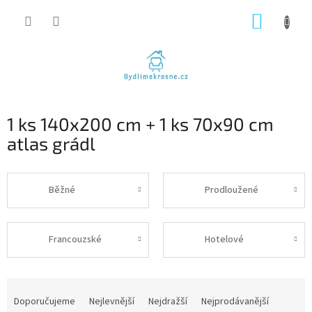
Přejít
NÁKUP
na
obsah
KOŠÍK
1 ks 140x200 cm + 1 ks 70x90 cm
atlas grádl
Běžné
Prodloužené
Francouzské
Hotelové
Ř
a
Doporučujeme
Nejlevnější
Nejdražší
Nejprodávanější