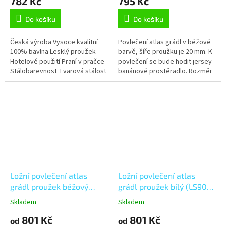
782 Kč
795 Kč
Do košíku
Do košíku
Česká výroba Vysoce kvalitní
Povlečení atlas grádl v béžové
100% bavlna Lesklý proužek
barvě, šíře proužku je 20 mm. K
Hotelové použití Praní v pračce
povlečení se bude hodit jersey
Stálobarevnost Tvarová stálost
banánové prostěradlo. Rozměr
Možnost úpravy na míru
povlečení je 140x200, 70x90 cm.
Ložní povlečení atlas
Ložní povlečení atlas
grádl proužek béžový
grádl proužek bílý (LS900)
(LS903)
Zip 140 x 220
Skladem
Skladem
801 Kč
801 Kč
od
od