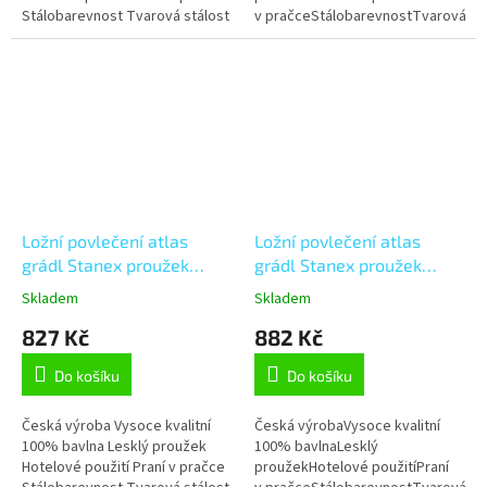
Stálobarevnost Tvarová stálost
v pračceStálobarevnostTvarová
Možnost úpravy na míru
stálostMožnost úpravy na míru
Ložní povlečení atlas
Ložní povlečení atlas
grádl Stanex proužek
grádl Stanex proužek
tmavě šedý (LS907), šedá
meruňkový (LS902),
Skladem
Skladem
140 x 200 + 90 x 70, Zip
meruňková 140 x 220 + 90
827 Kč
882 Kč
x 70, Knoflíkové
Do košíku
Do košíku
Česká výroba Vysoce kvalitní
Česká výrobaVysoce kvalitní
100% bavlna Lesklý proužek
100% bavlnaLesklý
Hotelové použití Praní v pračce
proužekHotelové použitíPraní