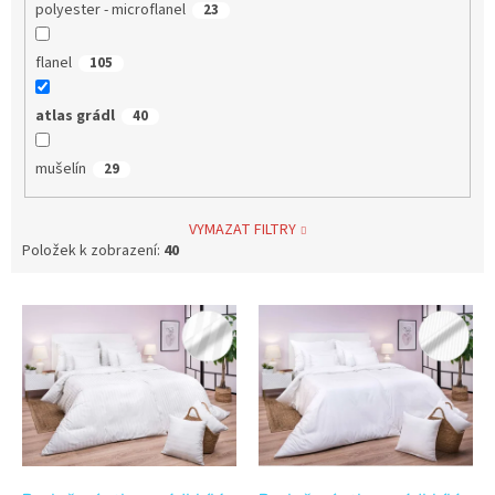
polyester - microflanel
23
flanel
105
atlas grádl
40
mušelín
29
VYMAZAT FILTRY
Položek k zobrazení:
40
V
ý
p
i
s
p
r
o