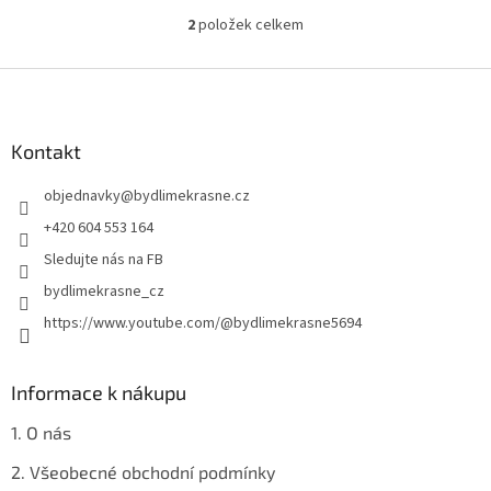
2
položek celkem
O
v
l
Z
á
á
d
p
a
a
Kontakt
c
t
í
objednavky
@
bydlimekrasne.cz
í
p
r
+420 604 553 164
v
Sledujte nás na FB
k
y
bydlimekrasne_cz
v
https://www.youtube.com/@bydlimekrasne5694
ý
p
i
s
Informace k nákupu
u
1. O nás
2. Všeobecné obchodní podmínky