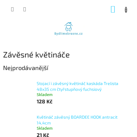
Přejít
NÁKUP
na
obsah
KOŠÍK
Závěsné květináče
Nejprodávanější
Stojací i závěsný květináč kaskáda Trelista
48x35 cm čtyřstupňový fuchsiový
Skladem
128 Kč
Květináč závěsný BOARDEE HOOK antracit
14,4cm
Skladem
21 Kč