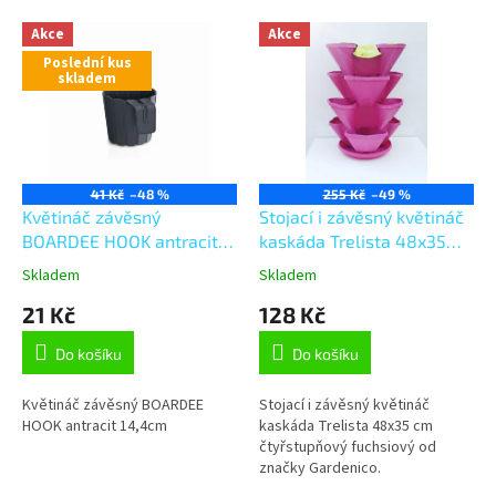
V
Akce
Akce
ý
Poslední kus
p
skladem
i
s
p
r
o
41 Kč
–48 %
255 Kč
–49 %
d
Květináč závěsný
Stojací i závěsný květináč
u
BOARDEE HOOK antracit
kaskáda Trelista 48x35
k
14,4cm
cm čtyřstupňový fuchsiový
Skladem
Skladem
t
21 Kč
128 Kč
ů
Do košíku
Do košíku
Květináč závěsný BOARDEE
Stojací i závěsný květináč
HOOK antracit 14,4cm
kaskáda Trelista 48x35 cm
čtyřstupňový fuchsiový od
značky Gardenico.