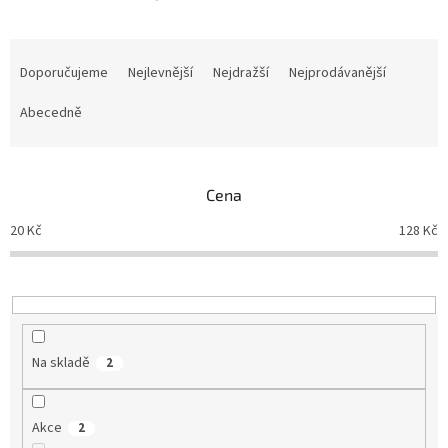
Ř
a
Doporučujeme
Nejlevnější
Nejdražší
Nejprodávanější
z
e
Abecedně
n
í
p
Cena
r
o
20
Kč
128
Kč
d
u
k
t
ů
Na skladě
2
Akce
2