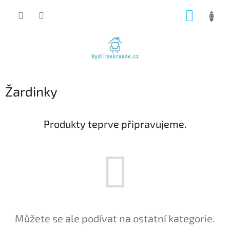
Přejít
NÁKUP
na
obsah
KOŠÍK
Žardinky
Produkty teprve připravujeme.
Můžete se ale podívat na ostatní kategorie.