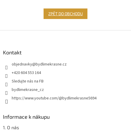
ZPĚT DO OBCHODU
Z
á
p
a
Kontakt
t
objednavky
@
bydlimekrasne.cz
í
+420 604 553 164
Sledujte nás na FB
bydlimekrasne_cz
https://www.youtube.com/@bydlimekrasne5694
Informace k nákupu
1. O nás