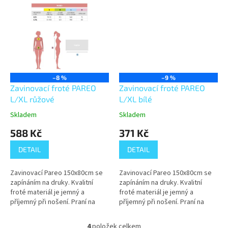
–8 %
–9 %
Zavinovací froté PAREO
Zavinovací froté PAREO
L/XL růžové
L/XL bílé
Skladem
Skladem
588 Kč
371 Kč
DETAIL
DETAIL
Zavinovací Pareo 150x80cm se
Zavinovací Pareo 150x80cm se
zapínáním na druky. Kvalitní
zapínáním na druky. Kvalitní
froté materiál je jemný a
froté materiál je jemný a
příjemný při nošení. Praní na
příjemný při nošení. Praní na
60°C.
60°C.
4
položek celkem