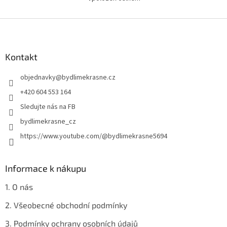
O
v
l
Z
á
á
d
p
a
a
Kontakt
c
t
í
objednavky
@
bydlimekrasne.cz
í
p
r
+420 604 553 164
v
Sledujte nás na FB
k
y
bydlimekrasne_cz
v
https://www.youtube.com/@bydlimekrasne5694
ý
p
i
s
Informace k nákupu
u
1. O nás
2. Všeobecné obchodní podmínky
3. Podmínky ochrany osobních údajů