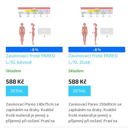
V
ý
p
i
s
p
r
o
–8 %
–8 %
d
Zavinovací froté PAREO
Zavinovací froté PAREO
u
L/XL kávové
L/XL žluté
k
Skladem
Skladem
t
588 Kč
588 Kč
ů
DETAIL
DETAIL
Zavinovací Pareo 140x75cm se
Zavinovací Pareo 150x80cm se
zapínáním na druky. Kvalitní
zapínáním na druky. Kvalitní
froté materiál je jemný a
froté materiál je jemný a
příjemný při nošení. Praní na
příjemný při nošení. Praní na
60°C.
60°C.