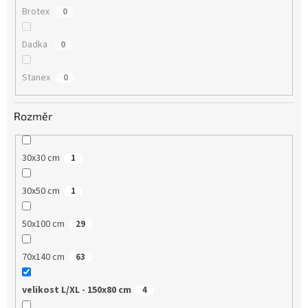
Brotex
0
Dadka
0
Stanex
0
Rozměr
30x30 cm
1
30x50 cm
1
50x100 cm
29
70x140 cm
63
velikost L/XL - 150x80 cm
4