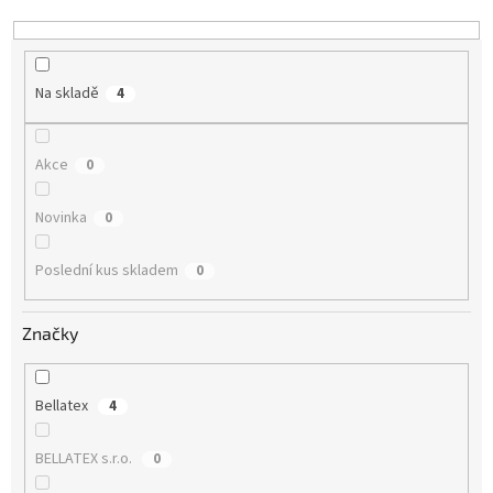
k
t
ů
Na skladě
4
Akce
0
Novinka
0
Poslední kus skladem
0
Značky
Bellatex
4
BELLATEX s.r.o.
0