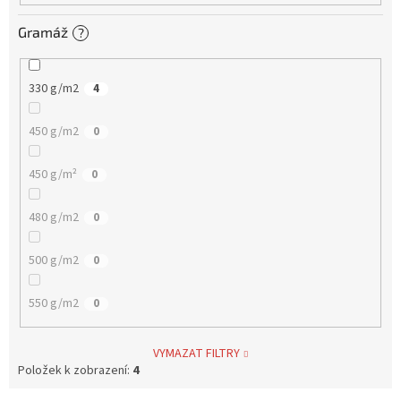
Gramáž
?
330 g/m2
4
450 g/m2
0
450 g/m²
0
480 g/m2
0
500 g/m2
0
550 g/m2
0
VYMAZAT FILTRY
Položek k zobrazení:
4