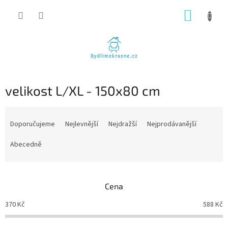
Přejít
NÁKUP
na
obsah
KOŠÍK
velikost L/XL - 150x80 cm
Ř
a
Doporučujeme
Nejlevnější
Nejdražší
Nejprodávanější
z
e
Abecedně
n
í
p
Cena
r
o
370
Kč
588
Kč
d
u