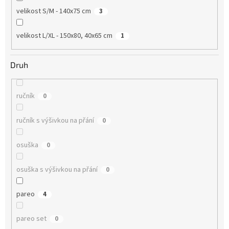
velikost S/M - 140x75 cm
3
velikost L/XL - 150x80, 40x65 cm
1
Druh
ručník
0
ručník s výšivkou na přání
0
osuška
0
osuška s výšivkou na přání
0
pareo
4
pareo set
0