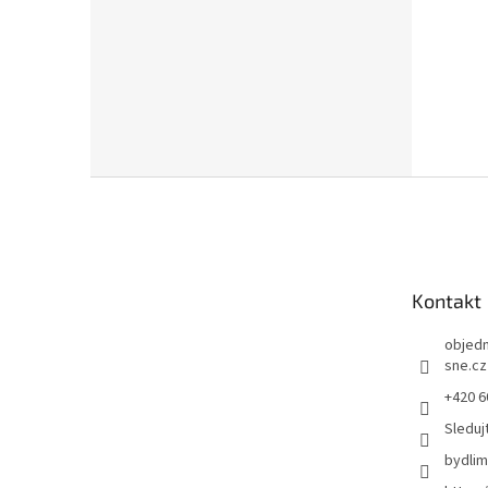
Z
á
p
a
t
Kontakt
í
objed
sne.cz
+420 6
Sleduj
bydli