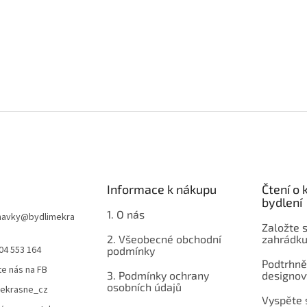
Informace k nákupu
Čtení o
bydlení
1. O nás
navky
@
bydlimekra
Založte s
2. Všeobecné obchodní
zahrádku
04 553 164
podmínky
Podtrhnět
te nás na FB
3. Podmínky ochrany
designov
osobních údajů
mekrasne_cz
Vyspěte 