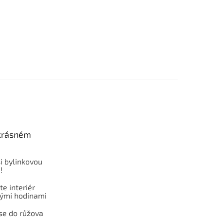
 krásném
i bylinkovou
!
e interiér
ými hodinami
se do růžova