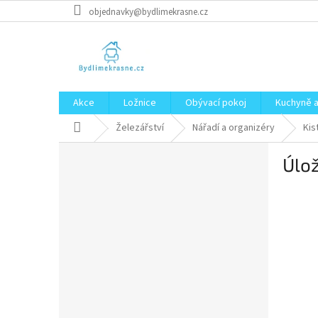
Přejít
objednavky@bydlimekrasne.cz
na
obsah
Akce
Ložnice
Obývací pokoj
Kuchyně a
Domů
Železářství
Nářadí a organizéry
Kis
P
Úlo
o
s
t
r
a
n
n
í
p
a