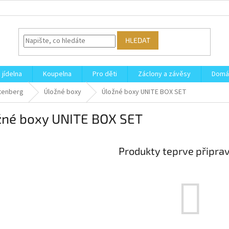
HLEDAT
 jídelna
Koupelna
Pro děti
Záclony a závěsy
Domá
tenberg
Úložné boxy
Úložné boxy UNITE BOX SET
žné boxy UNITE BOX SET
Produkty teprve připra