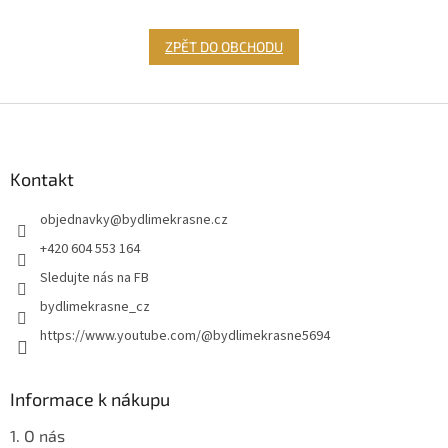
ZPĚT DO OBCHODU
Z
á
p
a
Kontakt
t
objednavky
@
bydlimekrasne.cz
í
+420 604 553 164
Sledujte nás na FB
bydlimekrasne_cz
https://www.youtube.com/@bydlimekrasne5694
Informace k nákupu
1. O nás