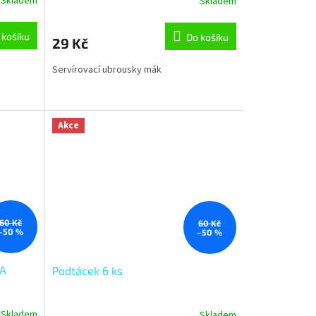
Skladem
Skladem
 košíku
Do košíku
29 Kč
Servírovací ubrousky mák
Akce
60 Kč
60 Kč
–50 %
–50 %
KA
Podtácek 6 ks
Skladem
Skladem