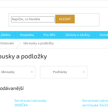
HLEDAT
 jídelna
Koupelna
Pro děti
Záclony a závěsy
Domá
Stolování
Ubrousky a podložky
ousky a podložky
Ubrousky
Podtácky
odávanější
Servírovací ubrousky
Servírovací ubro
SRDÍČKA
jarní louka 33x3