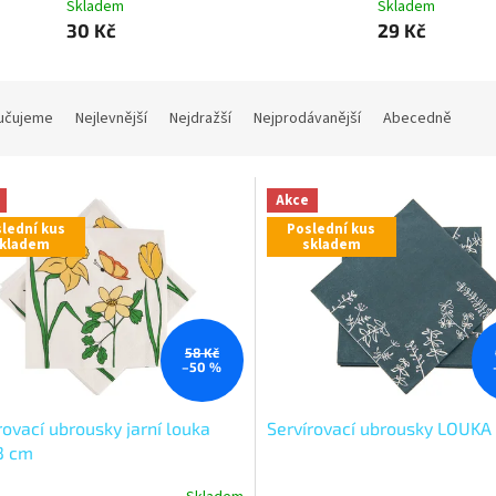
Skladem
Skladem
30 Kč
29 Kč
učujeme
Nejlevnější
Nejdražší
Nejprodávanější
Abecedně
Akce
lední kus
Poslední kus
kladem
skladem
58 Kč
–50 %
rovací ubrousky jarní louka
Servírovací ubrousky LOUKA
3 cm