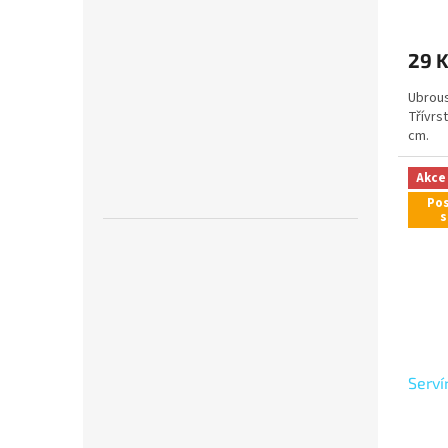
29 
Ubrous
Třívrs
cm.
Akce
Pos
s
Serví