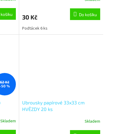
 košíku
Do košíku
30 Kč
Podtácek 6 ks
62 Kč
–50 %
m
Ubrousky papírové 33x33 cm
HVĚZDY 20 ks
Skladem
Skladem