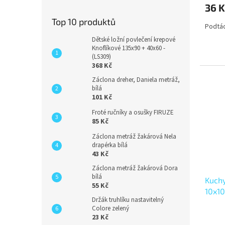
36 K
Top 10 produktů
Podtác
Dětské ložní povlečení krepové
Knoflíkové 135x90 + 40x60 -
(LS309)
368 Kč
Záclona dreher, Daniela metráž,
bílá
101 Kč
Froté ručníky a osušky FIRUZE
85 Kč
Záclona metráž žakárová Nela
drapérka bílá
43 Kč
Záclona metráž žakárová Dora
bílá
Kuch
55 Kč
10x1
Držák truhlíku nastavitelný
Colore zelený
23 Kč