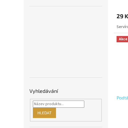
29 
Servír
Akce
Vyhledávání
Podtá
HLEDAT