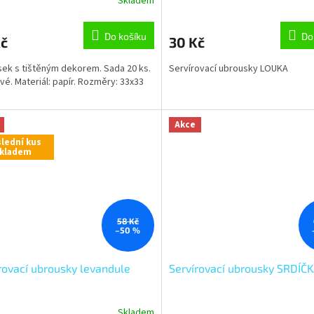
Skladem
Do košíku
Do
Kč
30 Kč
ek s tištěným dekorem. Sada 20 ks.
Servírovací ubrousky LOUKA
tvé. Materiál: papír. Rozměry: 33x33
Akce
lední kus
kladem
58 Kč
–50 %
rovací ubrousky levandule
Servírovací ubrousky SRDÍČ
Skladem