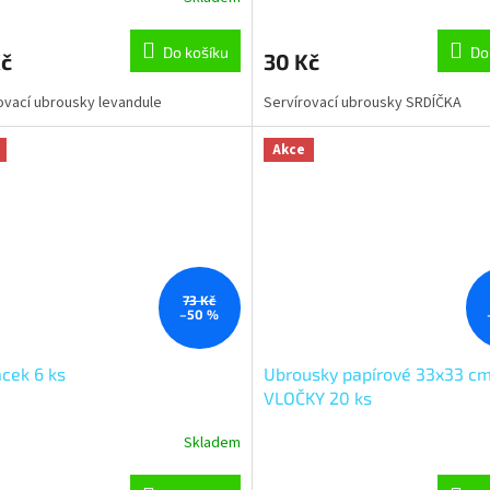
Do košíku
Do
Kč
30 Kč
ovací ubrousky levandule
Servírovací ubrousky SRDÍČKA
Akce
73 Kč
–50 %
cek 6 ks
Ubrousky papírové 33x33 c
VLOČKY 20 ks
Skladem