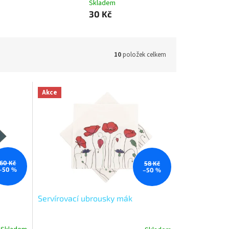
Skladem
30 Kč
10
položek celkem
Akce
60 Kč
58 Kč
–50 %
–50 %
Servírovací ubrousky mák