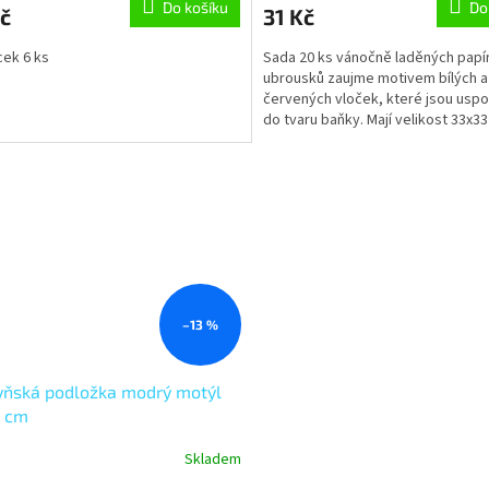
Do košíku
Do
č
31 Kč
ek 6 ks
Sada 20 ks vánočně laděných papí
ubrousků zaujme motivem bílých a
červených vloček, které jsou usp
do tvaru baňky. Mají velikost 33x33
–13 %
yňská podložka modrý motýl
0 cm
Skladem