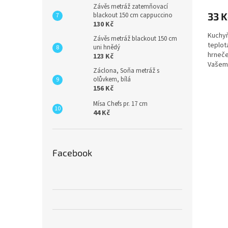
Závěs metráž zatemňovací
33 K
blackout 150 cm cappuccino
130 Kč
Kuchyň
Závěs metráž blackout 150 cm
teplot
uni hnědý
hrneče
123 Kč
Vašem 
Záclona, Soňa metráž s
olůvkem, bílá
156 Kč
Mísa Chefs pr. 17 cm
44 Kč
Facebook