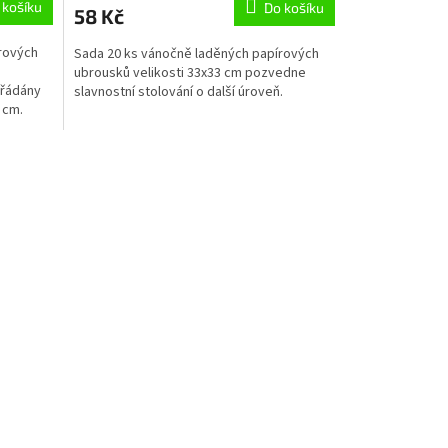
 košíku
Do košíku
58 Kč
rových
Sada 20 ks vánočně laděných papírových
ubrousků velikosti 33x33 cm pozvedne
ořádány
slavnostní stolování o další úroveň.
 cm.