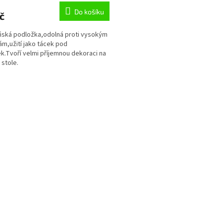
Do košíku
č
ská podložka,odolná proti vysokým
ám,užití jako tácek pod
k.Tvoří velmi příjemnou dekoraci na
stole.
O
v
l
á
d
a
c
í
p
r
v
k
y
v
ý