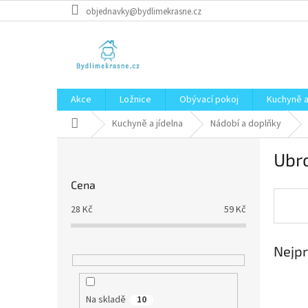
Přejít
objednavky@bydlimekrasne.cz
na
obsah
Akce
Ložnice
Obývací pokoj
Kuchyně a
Domů
Kuchyně a jídelna
Nádobí a doplňky
P
Ubr
o
s
Cena
t
r
28
Kč
59
Kč
a
n
Nejpr
n
í
p
a
Na skladě
10