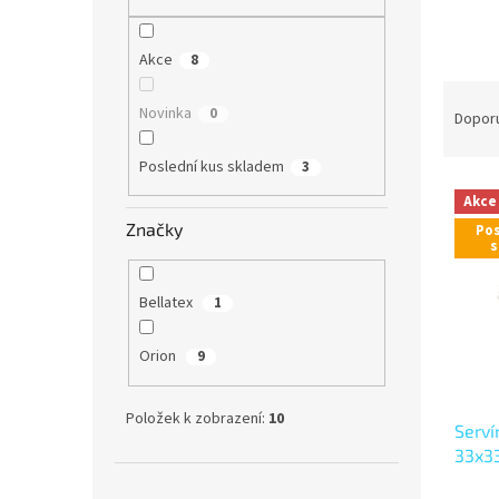
n
e
l
Akce
8
Ř
Novinka
0
a
Dopor
z
e
Poslední kus skladem
3
V
n
Akce
ý
í
Značky
Pos
p
p
s
i
r
s
o
Bellatex
1
p
d
r
u
Orion
9
o
k
d
t
u
ů
Položek k zobrazení:
10
Serví
k
33x3
t
ů