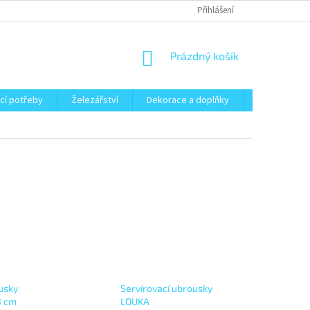
Přihlášení
NÁKUPNÍ
Prázdný košík
KOŠÍK
cí potřeby
Železářství
Dekorace a doplňky
Zahrada
usky
Servírovací ubrousky
3 cm
LOUKA