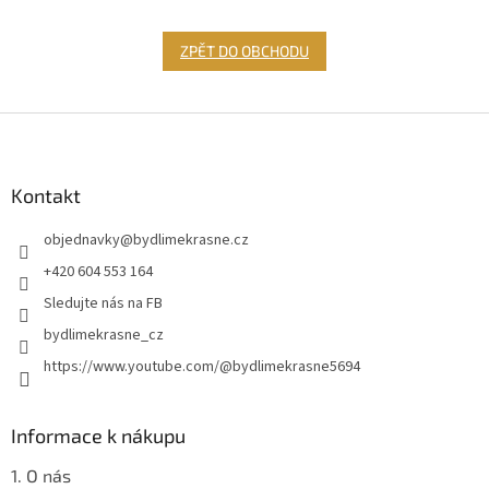
ZPĚT DO OBCHODU
Z
á
p
a
Kontakt
t
objednavky
@
bydlimekrasne.cz
í
+420 604 553 164
Sledujte nás na FB
bydlimekrasne_cz
https://www.youtube.com/@bydlimekrasne5694
Informace k nákupu
1. O nás