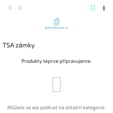
Přejít
NÁKUP
na
obsah
KOŠÍK
TSA zámky
Produkty teprve připravujeme.
Můžete se ale podívat na ostatní kategorie.