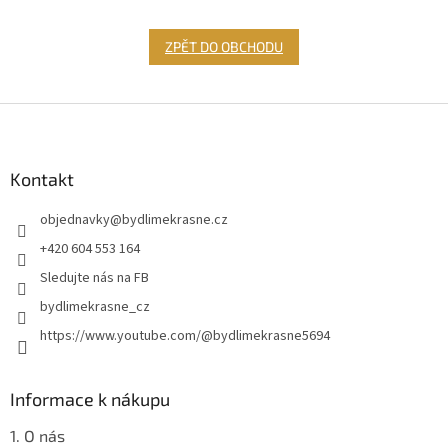
ZPĚT DO OBCHODU
Z
á
p
a
Kontakt
t
objednavky
@
bydlimekrasne.cz
í
+420 604 553 164
Sledujte nás na FB
bydlimekrasne_cz
https://www.youtube.com/@bydlimekrasne5694
Informace k nákupu
1. O nás