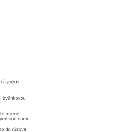
 krásném
i bylinkovou
!
e interiér
ými hodinami
se do růžova