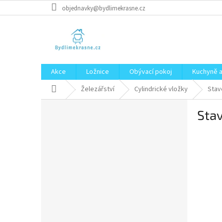
Přejít
objednavky@bydlimekrasne.cz
na
obsah
Akce
Ložnice
Obývací pokoj
Kuchyně a
Domů
Železářství
Cylindrické vložky
Stav
P
Stav
o
s
t
r
a
n
n
í
p
a