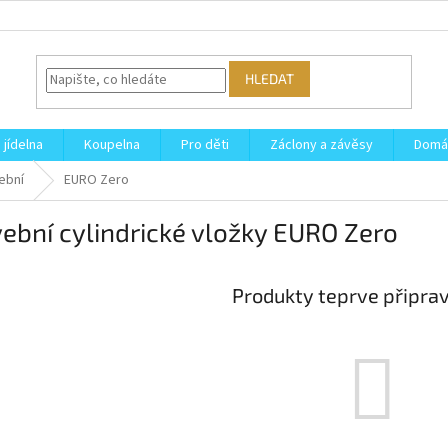
HLEDAT
 jídelna
Koupelna
Pro děti
Záclony a závěsy
Domá
ební
EURO Zero
ební cylindrické vložky EURO Zero
Produkty teprve připra