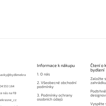
Informace k nákupu
Čtení o
bydlení
1. O nás
navky
@
bydlimekra
Založte s
2. Všeobecné obchodní
zahrádku
04 553 164
podmínky
Podtrhnět
te nás na FB
3. Podmínky ochrany
designov
osobních údajů
mekrasne_cz
Vyspěte 