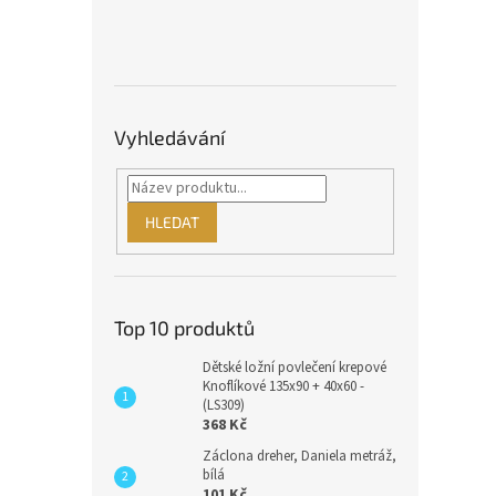
Vyhledávání
HLEDAT
Top 10 produktů
Dětské ložní povlečení krepové
Knoflíkové 135x90 + 40x60 -
(LS309)
368 Kč
Záclona dreher, Daniela metráž,
bílá
101 Kč