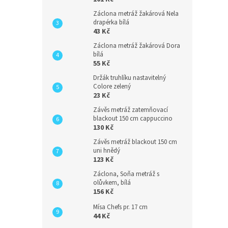
Záclona metráž žakárová Nela
drapérka bílá
43 Kč
Záclona metráž žakárová Dora
bílá
55 Kč
Držák truhlíku nastavitelný
Colore zelený
23 Kč
Závěs metráž zatemňovací
blackout 150 cm cappuccino
130 Kč
Závěs metráž blackout 150 cm
uni hnědý
123 Kč
Záclona, Soňa metráž s
olůvkem, bílá
156 Kč
Mísa Chefs pr. 17 cm
44 Kč