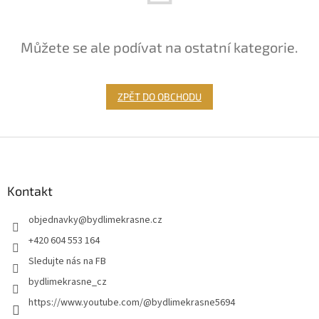
Můžete se ale podívat na ostatní kategorie.
ZPĚT DO OBCHODU
Z
á
p
a
Kontakt
t
objednavky
@
bydlimekrasne.cz
í
+420 604 553 164
Sledujte nás na FB
bydlimekrasne_cz
https://www.youtube.com/@bydlimekrasne5694