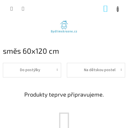
Přejít
NÁKUP
na
obsah
KOŠÍK
směs 60x120 cm
Do postýlky
Na dětskou postel
Produkty teprve připravujeme.