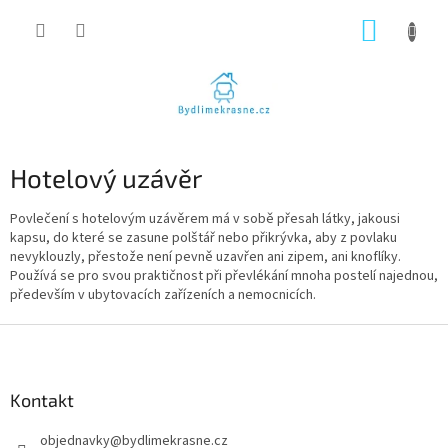
Přejít
NÁKUP
na
obsah
KOŠÍK
Hotelový uzávěr
Povlečení s hotelovým uzávěrem má v sobě přesah látky, jakousi
kapsu, do které se zasune polštář nebo přikrývka, aby z povlaku
nevyklouzly, přestože není pevně uzavřen ani zipem, ani knoflíky.
Používá se pro svou praktičnost při převlékání mnoha postelí najednou,
především v ubytovacích zařízeních a nemocnicích.
Z
á
p
a
Kontakt
t
objednavky
@
bydlimekrasne.cz
í