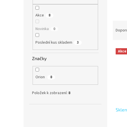
n
e
l
Akce
8
Ř
Novinka
0
a
Dopor
z
e
Poslední kus skladem
3
V
n
Akce
ý
í
Značky
p
p
i
r
s
o
Orion
8
p
d
r
u
o
k
Položek k zobrazení:
8
d
t
u
ů
Sklen
k
t
ů