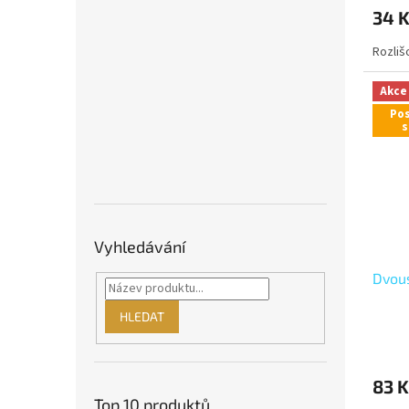
34 
Rozliš
Akce
Pos
s
Vyhledávání
Dvous
HLEDAT
83 K
Top 10 produktů