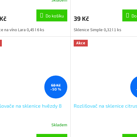
Skladem
Do košíku
Do
 Kč
39 Kč
e na víno Lara 0,45 l 6 ks
Sklenice Simple 0,32 l 1 ks
Akce
68 Kč
–50 %
šovače na sklenice hvězdy 8
Rozlišovač na sklenice citru
Skladem