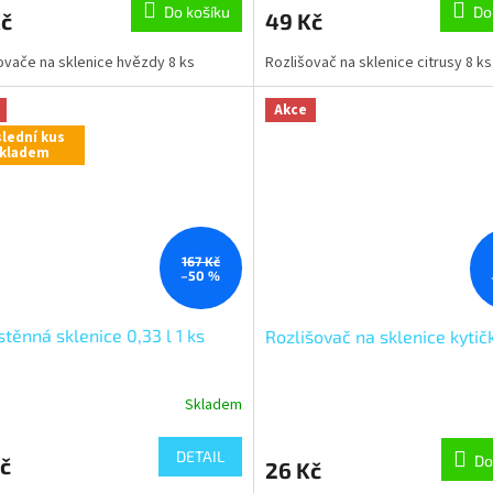
Do košíku
Do
Kč
49 Kč
ovače na sklenice hvězdy 8 ks
Rozlišovač na sklenice citrusy 8 ks
Akce
lední kus
kladem
167 Kč
–50 %
těnná sklenice 0,33 l 1 ks
Rozlišovač na sklenice kytič
Skladem
DETAIL
Do
č
26 Kč