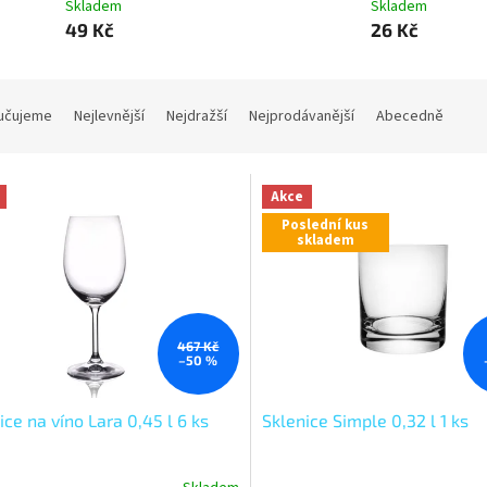
Skladem
Skladem
49 Kč
26 Kč
učujeme
Nejlevnější
Nejdražší
Nejprodávanější
Abecedně
Akce
Poslední kus
skladem
467 Kč
–50 %
ice na víno Lara 0,45 l 6 ks
Sklenice Simple 0,32 l 1 ks