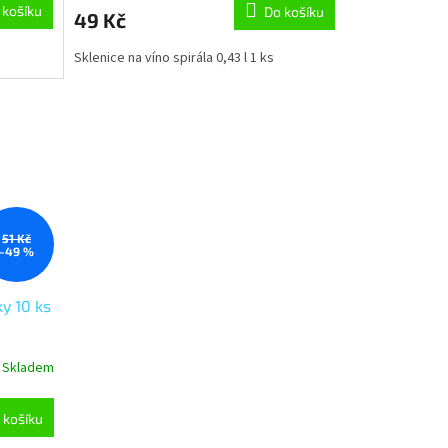
 košíku
Do košíku
49 Kč
Sklenice na víno spirála 0,43 l 1 ks
51 Kč
–49 %
ky 10 ks
Skladem
 košíku