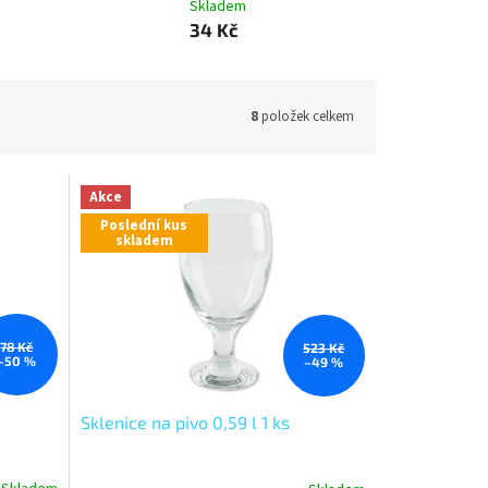
Skladem
34 Kč
8
položek celkem
Akce
Poslední kus
skladem
78 Kč
523 Kč
–50 %
–49 %
Sklenice na pivo 0,59 l 1 ks