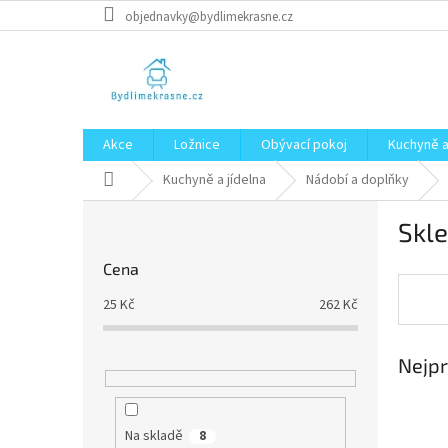
Přejít
objednavky@bydlimekrasne.cz
na
obsah
Akce
Ložnice
Obývací pokoj
Kuchyně a
Domů
Kuchyně a jídelna
Nádobí a doplňky
P
Skle
o
s
Cena
t
r
25
Kč
262
Kč
a
n
Nejpr
n
í
p
a
Na skladě
8