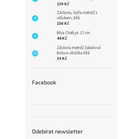
130 Kč
Záclona, Soňa metráž s
olůvkem, bílá
156 Kč
Mísa Chefs pr. 17 cm
44 Kč
Záclona metráž žakárová
Kolora vitrážka bílá
39 Kč
Facebook
Odebírat newsletter