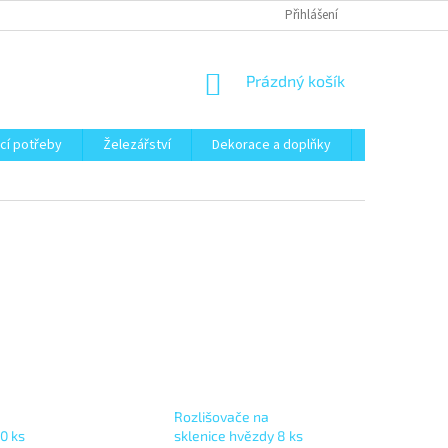
Přihlášení
NÁKUPNÍ
Prázdný košík
KOŠÍK
cí potřeby
Železářství
Dekorace a doplňky
Zahrada
Rozlišovače na
10 ks
sklenice hvězdy 8 ks