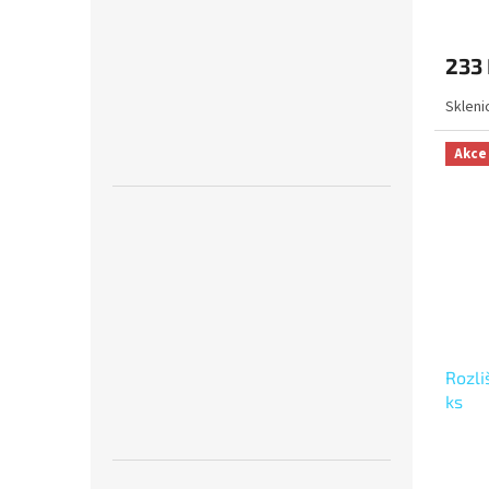
233
Sklenic
Akce
Rozli
ks