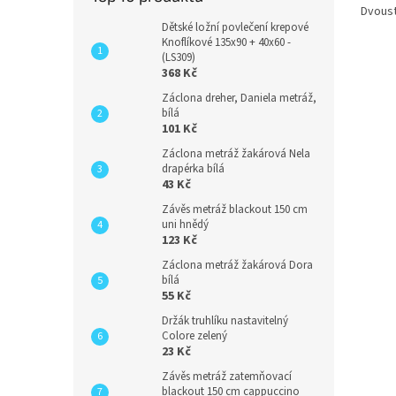
Dvoust
Dětské ložní povlečení krepové
Knoflíkové 135x90 + 40x60 -
(LS309)
368 Kč
Záclona dreher, Daniela metráž,
bílá
101 Kč
Záclona metráž žakárová Nela
drapérka bílá
43 Kč
Závěs metráž blackout 150 cm
uni hnědý
123 Kč
Záclona metráž žakárová Dora
bílá
55 Kč
Držák truhlíku nastavitelný
Colore zelený
23 Kč
Závěs metráž zatemňovací
blackout 150 cm cappuccino