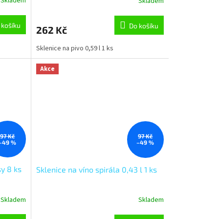
Skladem
Skladem
 košíku
Do košíku
262 Kč
Sklenice na pivo 0,59 l 1 ks
Akce
97 Kč
97 Kč
–49 %
–49 %
sy 8 ks
Sklenice na víno spirála 0,43 l 1 ks
Skladem
Skladem