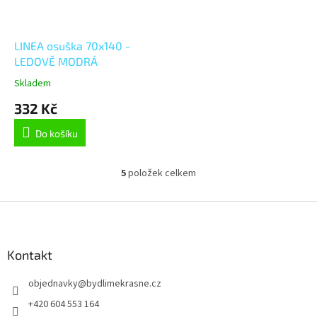
LINEA osuška 70x140 -
LEDOVĚ MODRÁ
Skladem
332 Kč
Do košíku
5
položek celkem
O
v
l
Z
á
á
d
p
a
a
Kontakt
c
t
í
objednavky
@
bydlimekrasne.cz
í
p
r
+420 604 553 164
v