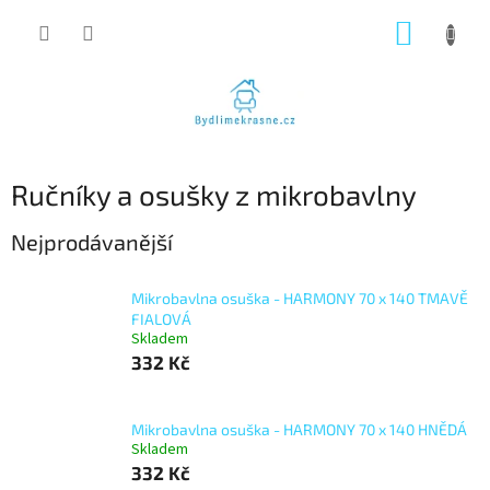
Přejít
NÁKUP
na
obsah
KOŠÍK
Ručníky a osušky z mikrobavlny
Nejprodávanější
Mikrobavlna osuška - HARMONY 70 x 140 TMAVĚ
FIALOVÁ
Skladem
332 Kč
Mikrobavlna osuška - HARMONY 70 x 140 HNĚDÁ
Skladem
332 Kč