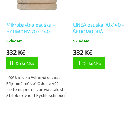
Mikrobavlna osuška -
LINEA osuška 70x140 -
HARMONY 70 x 140
ŠEDOMODRÁ
BÉŽOVÁ
Skladem
Skladem
332 Kč
332 Kč
Do košíku
Do košíku
100% bavlna Výborná savost
Příjemně měkké Odolné vůči
častému praní Tvarová stálost
Stálobarevnost Rychleschnoucí
Elegantní vzhled