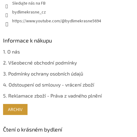
Sledujte nás na FB
k
y
bydlimekrasne_cz
v
https://www.youtube.com/@bydlimekrasne5694
ý
p
i
s
Informace k nákupu
u
1. O nás
2. Všeobecné obchodní podmínky
3. Podmínky ochrany osobních údajů
4. Odstoupení od smlouvy - vrácení zboží
5. Reklamace zboží - Práva z vadného plnění
ARCHIV
Čtení o krásném bydlení