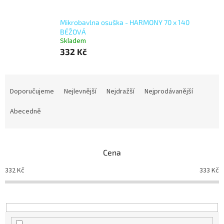
Mikrobavlna osuška - HARMONY 70 x 140
BÉŽOVÁ
Skladem
332 Kč
Ř
a
Doporučujeme
Nejlevnější
Nejdražší
Nejprodávanější
z
e
Abecedně
n
í
p
Cena
r
o
332
Kč
333
Kč
d
u
k
t
ů