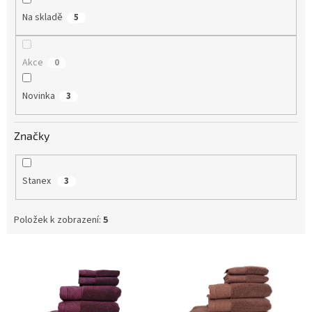
Na skladě
5
Akce
0
Novinka
3
Značky
Stanex
3
Položek k zobrazení:
5
V
ý
p
i