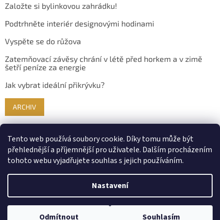
Založte si bylinkovou zahrádku!
Podtrhněte interiér designovými hodinami
Vyspěte se do růžova
Zatemňovací závěsy chrání v létě před horkem a v zimě
šetří peníze za energie
Jak vybrat ideální přikrývku?
ARCHIV
Tento web používá soubory cookie. Díky tomu může být
přehlednější a příjemnější pro uživatele. Dalším procházením
tohoto webu vyjadřujete souhlas s jejich používáním.
Nastavení
Vytvořil Shoptet
Odmítnout
Souhlasím
Copyright 2026
Bydlimekrasne.cz
. Všechna práva vyhrazena.