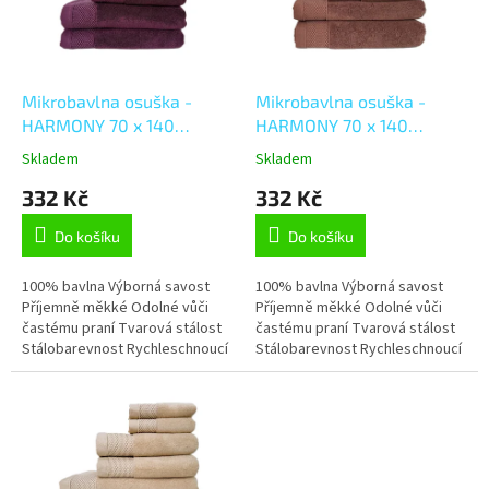
s
p
r
o
d
Mikrobavlna osuška -
Mikrobavlna osuška -
u
HARMONY 70 x 140
HARMONY 70 x 140
k
TMAVĚ FIALOVÁ
HNĚDÁ
Skladem
Skladem
t
332 Kč
332 Kč
ů
Do košíku
Do košíku
100% bavlna Výborná savost
100% bavlna Výborná savost
Příjemně měkké Odolné vůči
Příjemně měkké Odolné vůči
častému praní Tvarová stálost
častému praní Tvarová stálost
Stálobarevnost Rychleschnoucí
Stálobarevnost Rychleschnoucí
Elegantní vzhled
Elegantní vzhled