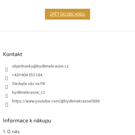
ZPĚT DO OBCHODU
Z
á
p
a
Kontakt
t
objednavky
@
bydlimekrasne.cz
í
+420 604 553 164
Sledujte nás na FB
bydlimekrasne_cz
https://www.youtube.com/@bydlimekrasne5694
Informace k nákupu
1. O nás