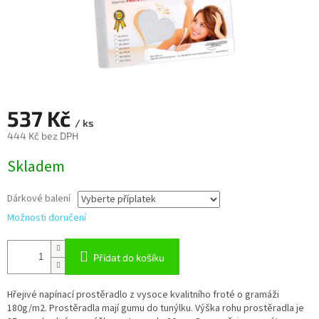
537 Kč
/ ks
444 Kč
bez DPH
Měrná
Skladem
cena:
Dárkové balení
Možnosti doručení
Přidat do košíku
Hřejivé napínací prostěradlo z vysoce kvalitního froté o gramáži
180g/m2. Prostěradla mají gumu do tunýlku. Výška rohu prostěradla je