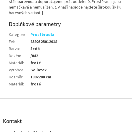
stálobarevnosti doporučujeme prát odděleně. Prostěradla jsou
nemačkavá a nemusí žehlit. V naší nabídce najdete širokou škálu
barevných variant. |
Doplňkové parametry
Kategorie
:
Prostěradla
EAN
:
8592325012018
Barva
:
šedá
Dezén
:
/042
Materiál
:
froté
Výrobce
:
Bellatex
Rozměr
:
180x200 cm
Materiál
:
froté
Z
á
p
a
Kontakt
t