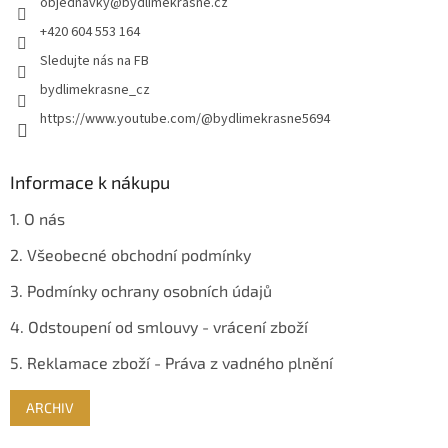
objednavky
@
bydlimekrasne.cz
í
+420 604 553 164
Sledujte nás na FB
bydlimekrasne_cz
https://www.youtube.com/@bydlimekrasne5694
Informace k nákupu
1. O nás
2. Všeobecné obchodní podmínky
3. Podmínky ochrany osobních údajů
4. Odstoupení od smlouvy - vrácení zboží
5. Reklamace zboží - Práva z vadného plnění
ARCHIV