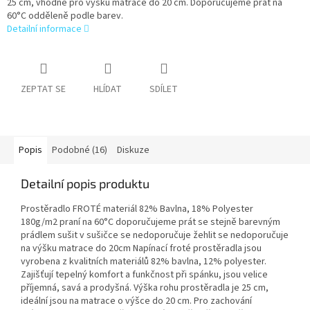
25 cm, vhodné pro výšku matrace do 20 cm. Doporučujeme prát na
60°C odděleně podle barev.
Detailní informace
ZEPTAT SE
HLÍDAT
SDÍLET
Popis
Podobné (16)
Diskuze
Detailní popis produktu
Prostěradlo FROTÉ materiál 82% Bavlna, 18% Polyester
180g/m2 praní na 60°C doporučujeme prát se stejně barevným
prádlem sušit v sušičce se nedoporučuje žehlit se nedoporučuje
na výšku matrace do 20cm Napínací froté prostěradla jsou
vyrobena z kvalitních materiálů 82% bavlna, 12% polyester.
Zajišťují tepelný komfort a funkčnost při spánku, jsou velice
příjemná, savá a prodyšná. Výška rohu prostěradla je 25 cm,
ideální jsou na matrace o výšce do 20 cm. Pro zachování