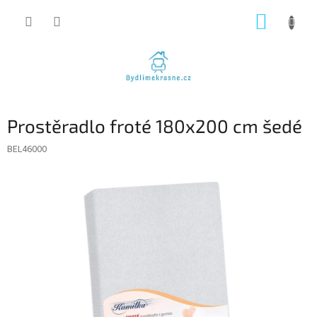
Přejít
NÁKUP
na
obsah
KOŠÍK
Prostěradlo froté 180x200 cm šedé
BEL46000