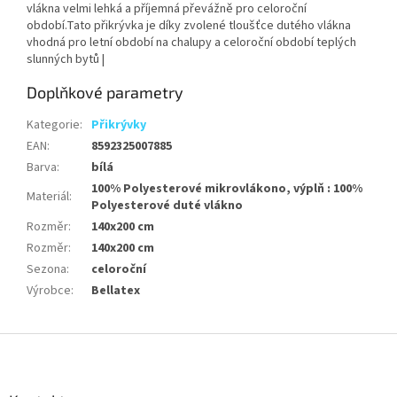
vlákna velmi lehká a příjemná převážně pro celoroční
období.Tato přikrývka je díky zvolené tloušťce dutého vlákna
vhodná pro letní období na chalupy a celoroční období teplých
slunných bytů |
Doplňkové parametry
Kategorie
:
Přikrývky
EAN
:
8592325007885
Barva
:
bílá
100% Polyesterové mikrovlákono, výplň : 100%
Materiál
:
Polyesterové duté vlákno
Rozměr
:
140x200 cm
Rozměr
:
140x200 cm
Sezona
:
celoroční
Výrobce
:
Bellatex
Z
á
p