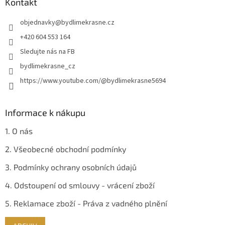
a
Kontakt
t
objednavky
@
bydlimekrasne.cz
í
+420 604 553 164
Sledujte nás na FB
bydlimekrasne_cz
https://www.youtube.com/@bydlimekrasne5694
Informace k nákupu
1. O nás
2. Všeobecné obchodní podmínky
3. Podmínky ochrany osobních údajů
4. Odstoupení od smlouvy - vrácení zboží
5. Reklamace zboží - Práva z vadného plnění