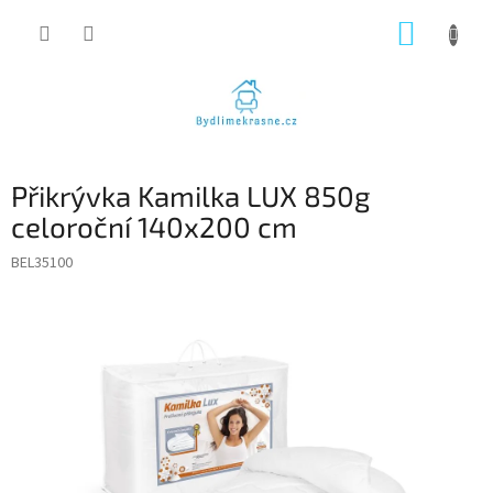
Přejít
NÁKUP
na
obsah
KOŠÍK
Přikrývka Kamilka LUX 850g
celoroční 140x200 cm
BEL35100