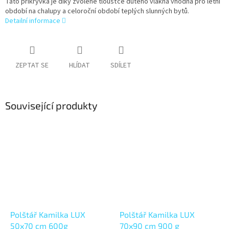
Tato přikrývka je díky zvolené tloušťce dutého vlákna vhodná pro letní
období na chalupy a celoroční období teplých slunných bytů.
Detailní informace
ZEPTAT SE
HLÍDAT
SDÍLET
Související produkty
Polštář Kamilka LUX
Polštář Kamilka LUX
50x70 cm 600g
70x90 cm 900 g