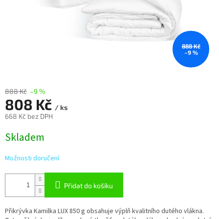
888 Kč
–9 %
888 Kč
–9 %
808 Kč
/ ks
668 Kč bez DPH
Měrná
Skladem
cena:
Možnosti doručení
Přidat do košíku
Přikrývka Kamilka LUX 850 g obsahuje výplň kvalitního dutého vlákna.