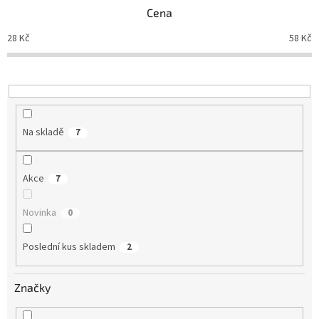
p
Cena
r
o
28
Kč
58
Kč
d
u
k
t
ů
Na skladě
7
Akce
7
Novinka
0
Poslední kus skladem
2
Značky