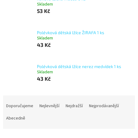
Skladem
53 Kč
Polévková dětská lžíce ŽIRAFA 1 ks
Skladem
43 Kč
Polévková dětská lžíce nerez medvídek 1 ks
Skladem
43 Kč
Ř
a
Doporučujeme
Nejlevnější
Nejdražší
Nejprodávanější
z
e
Abecedně
n
í