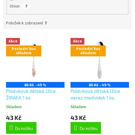
Orion
7
Položek k zobrazení:
7
V
Akce
Akce
ý
Poslední kus
Poslední kus
p
skladem
skladem
i
s
p
r
o
85 Kč
–49 %
85 Kč
–49 %
d
Polévková dětská lžíce
Polévková dětská lžíce
u
ŽIRAFA 1 ks
nerez medvídek 1 ks
k
Skladem
Skladem
t
43 Kč
43 Kč
ů
Do košíku
Do košíku