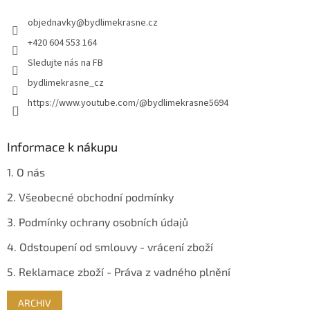
t
í
objednavky
@
bydlimekrasne.cz
í
p
r
+420 604 553 164
v
Sledujte nás na FB
k
y
bydlimekrasne_cz
v
https://www.youtube.com/@bydlimekrasne5694
ý
p
i
s
Informace k nákupu
u
1. O nás
2. Všeobecné obchodní podmínky
3. Podmínky ochrany osobních údajů
4. Odstoupení od smlouvy - vrácení zboží
5. Reklamace zboží - Práva z vadného plnění
ARCHIV