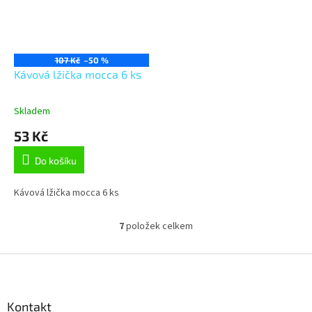
107 Kč
–50 %
Kávová lžička mocca 6 ks
Skladem
53 Kč
Do košíku
Kávová lžička mocca 6 ks
7
položek celkem
O
v
l
Z
á
á
d
p
a
a
Kontakt
c