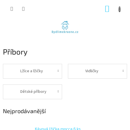
Přejít
NÁKUP
na
obsah
KOŠÍK
Příbory
Lžíce a lžičky
Vidličky
Dětské příbory
Nejprodávanější
Kávová lžička mocca 6 ks