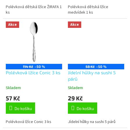
Polévková dětská lžíce ŽIRAFA 1
Polévková dětská lžíce
ks
medvídek 1 ks
Akce
Akce
114 Kč
–50 %
58 Kč
–50 %
Polévková lžíce Conic 3 ks
Jídelní hůlky na sushi 5
párů
Skladem
Skladem
57 Kč
29 Kč
Do košíku
Do košíku
Polévková lžíce Conic 3 ks
Jídelní hůlky na sushi 5 párů