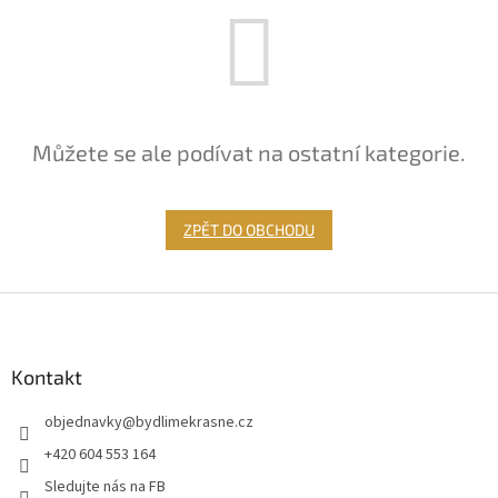
Můžete se ale podívat na ostatní kategorie.
ZPĚT DO OBCHODU
Z
á
p
a
Kontakt
t
objednavky
@
bydlimekrasne.cz
í
+420 604 553 164
Sledujte nás na FB