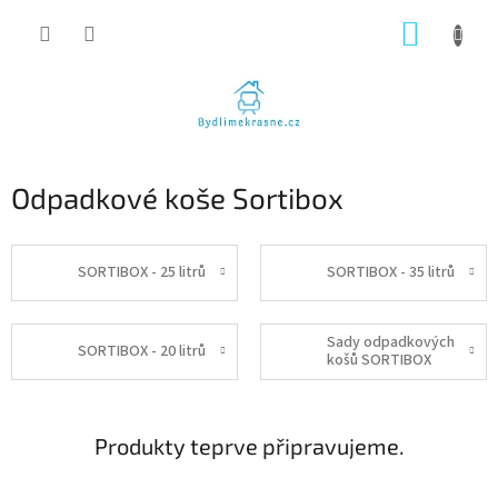
Přejít
NÁKUP
na
obsah
KOŠÍK
Odpadkové koše Sortibox
SORTIBOX - 25 litrů
SORTIBOX - 35 litrů
Sady odpadkových
SORTIBOX - 20 litrů
košů SORTIBOX
Produkty teprve připravujeme.