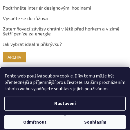
Podtrhněte interiér designovými hodinami
Vyspěte se do růžova
Zatemňovací závěsy chrání v létě před horkem a v zimě
šetří peníze za energie
Jak vybrat ideální přikrývku?
ARCHIV
Tento web používá soubory cookie. Díky tomu může být
přehlednější a příjemnější pro uživatele. Dalším procházením
tohoto webu vyjadřujete souhlas s jejich používáním.
Nastavení
Vytvořil Shoptet
Odmítnout
Souhlasím
Copyright 2026
Bydlimekrasne.cz
. Všechna práva vyhrazena.