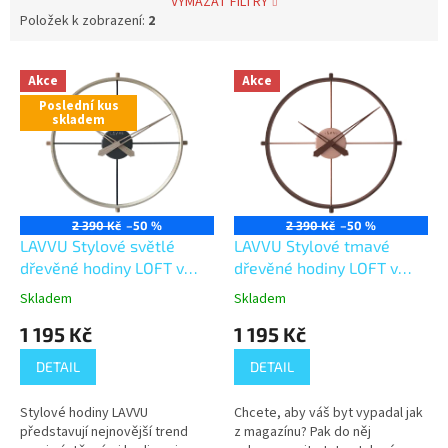
VYMAZAT FILTRY
Položek k zobrazení:
2
V
Akce
Akce
ý
Poslední kus
p
skladem
i
s
p
r
o
2 390 Kč
–50 %
2 390 Kč
–50 %
d
LAVVU Stylové světlé
LAVVU Stylové tmavé
u
dřevěné hodiny LOFT v
dřevěné hodiny LOFT v
k
industriálním stylu
industriálním vzhledu
Skladem
Skladem
t
LCT4080
LCT4081
1 195 Kč
1 195 Kč
ů
DETAIL
DETAIL
Stylové hodiny LAVVU
Chcete, aby váš byt vypadal jak
představují nejnovější trend
z magazínu? Pak do něj