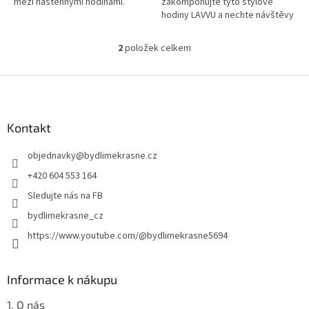
mezi nástěnnými hodinami.
zakomponujte tyto stylové
hodiny LAVVU a nechte návštěvy
žasnout nad nejnovějším
trendem mezi nástěnnými
2
položek celkem
O
hodinami.
v
l
Z
á
á
d
p
a
a
Kontakt
c
t
í
objednavky
@
bydlimekrasne.cz
í
p
r
+420 604 553 164
v
Sledujte nás na FB
k
y
bydlimekrasne_cz
v
https://www.youtube.com/@bydlimekrasne5694
ý
p
i
s
Informace k nákupu
u
1. O nás