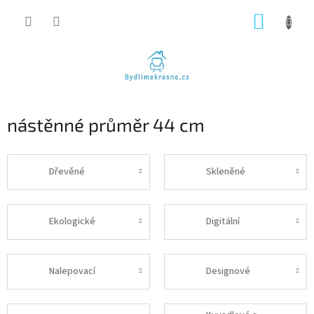
Přejít
NÁKUP
na
obsah
KOŠÍK
nástěnné průměr 44 cm
Dřevěné
Skleněné
Ekologické
Digitální
Nalepovací
Designové