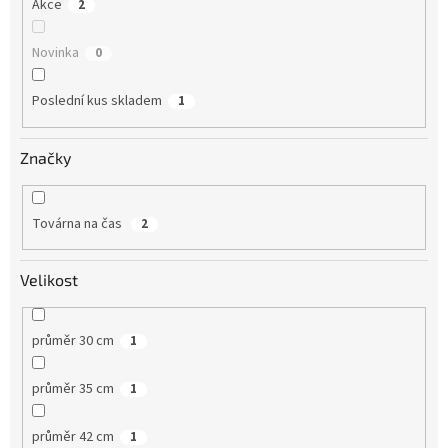
Akce
2
Novinka
0
Poslední kus skladem
1
Značky
Továrna na čas
2
Velikost
průměr 30 cm
1
průměr 35 cm
1
průměr 42 cm
1