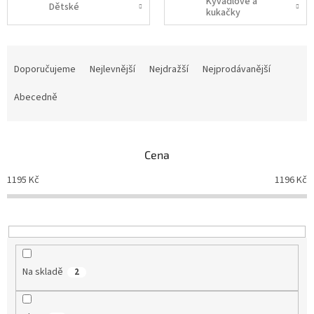
Kyvadlové a
Dětské
kukačky
Ř
a
Doporučujeme
Nejlevnější
Nejdražší
Nejprodávanější
z
e
Abecedně
n
í
p
Cena
r
o
1195
Kč
1196
Kč
d
u
k
t
ů
Na skladě
2