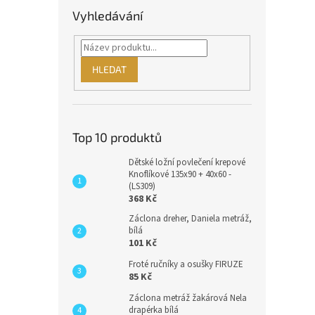
Vyhledávání
HLEDAT
Top 10 produktů
Dětské ložní povlečení krepové
Knoflíkové 135x90 + 40x60 -
(LS309)
368 Kč
Záclona dreher, Daniela metráž,
bílá
101 Kč
Froté ručníky a osušky FIRUZE
85 Kč
Záclona metráž žakárová Nela
drapérka bílá