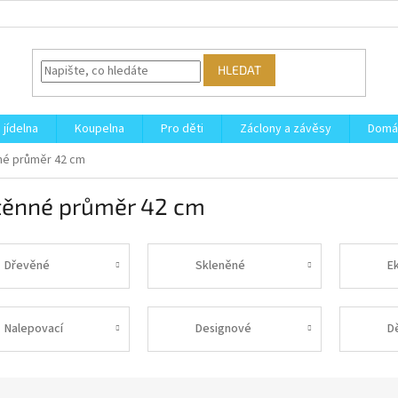
HLEDAT
 jídelna
Koupelna
Pro děti
Záclony a závěsy
Domá
né průměr 42 cm
těnné průměr 42 cm
Dřevěné
Skleněné
E
Nalepovací
Designové
D