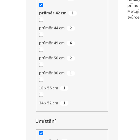
přímo 
Metují.
průměr 42 cm
1
tvůrce
tradiční
průměr 44 cm
2
průměr 49 cm
6
průměr 50 cm
2
průměr 80 cm
1
18 x 56 cm
1
34 x 52 cm
1
Umístění