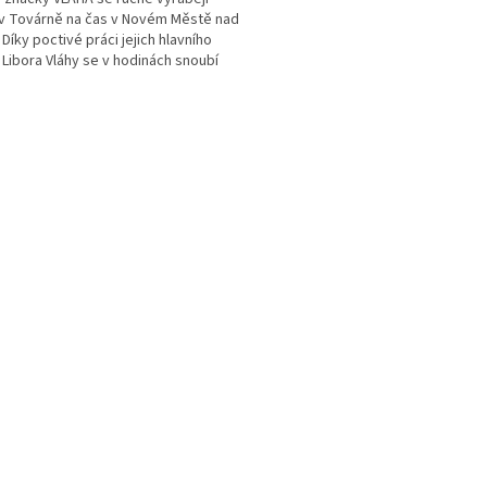
v Továrně na čas v Novém Městě nad
 Díky poctivé práci jejich hlavního
 Libora Vláhy se v hodinách snoubí
...
O
v
l
á
d
a
c
í
p
r
v
k
y
v
ý
p
i
s
u