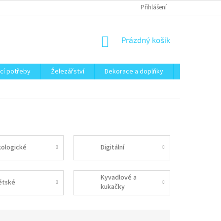
Přihlášení
NÁKUPNÍ
Prázdný košík
KOŠÍK
cí potřeby
Železářství
Dekorace a doplňky
Zahrada
kologické
Digitální
Kyvadlové a
ětské
kukačky