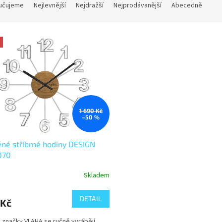
učujeme
Nejlevnější
Nejdražší
Nejprodávanější
Abecedně
1 690 Kč
–50 %
né stříbrné hodiny DESIGN
070
Skladem
DETAIL
 Kč
 značky VLAHA se ručně vyrábějí