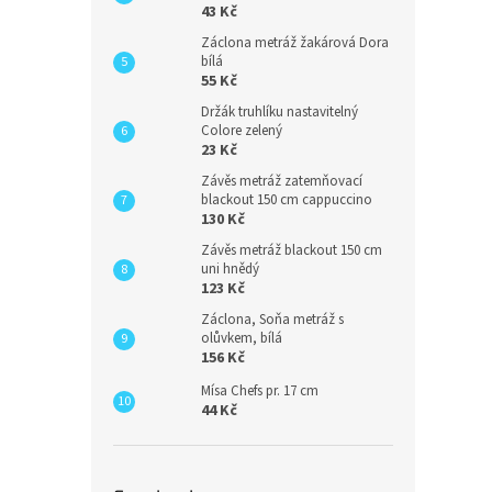
43 Kč
Záclona metráž žakárová Dora
bílá
55 Kč
Držák truhlíku nastavitelný
Colore zelený
23 Kč
Závěs metráž zatemňovací
blackout 150 cm cappuccino
130 Kč
Závěs metráž blackout 150 cm
uni hnědý
123 Kč
Záclona, Soňa metráž s
olůvkem, bílá
156 Kč
Mísa Chefs pr. 17 cm
44 Kč