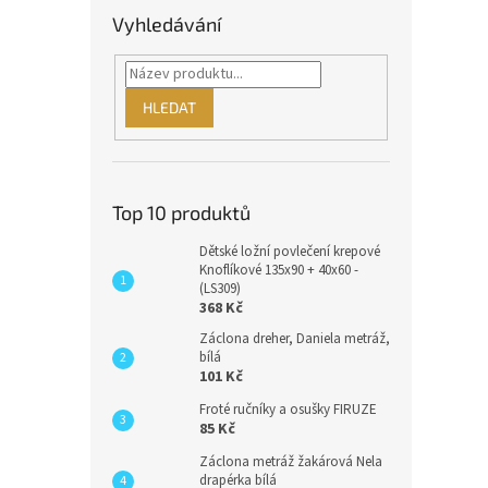
Vyhledávání
HLEDAT
Top 10 produktů
Dětské ložní povlečení krepové
Knoflíkové 135x90 + 40x60 -
(LS309)
368 Kč
Záclona dreher, Daniela metráž,
bílá
101 Kč
Froté ručníky a osušky FIRUZE
85 Kč
Záclona metráž žakárová Nela
drapérka bílá