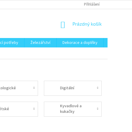
Přihlášení
NÁKUPNÍ
Prázdný košík
KOŠÍK
cí potřeby
Železářství
Dekorace a doplňky
Zahrada
kologické
Digitální
Kyvadlové a
ětské
kukačky