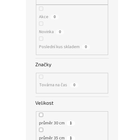
n
e
l
Akce
0
Novinka
0
Poslední kus skladem
0
Značky
Továrna na čas
0
Velikost
průměr 30 cm
1
průměr 35 cm
1