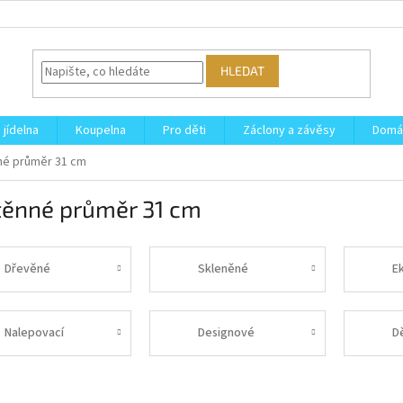
HLEDAT
 jídelna
Koupelna
Pro děti
Záclony a závěsy
Domá
né průměr 31 cm
těnné průměr 31 cm
Dřevěné
Skleněné
E
Nalepovací
Designové
D