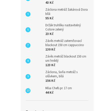
43 Kč
Záclona metráž žakárová Dora
bílá
55 Kč
Držák truhlíku nastavitelný
Colore zelený
23 Kč
Závěs metráž zatemňovací
blackout 150 cm cappuccino
130 Kč
Závěs metráž blackout 150 cm
uni hnědý
123 Kč
Záclona, Soňa metráž s
olůvkem, bílá
156 Kč
Mísa Chefs pr. 17 cm
44 Kč