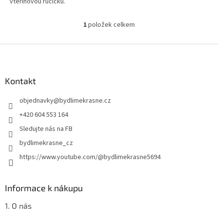
vteřinovou ručičku.
1
položek celkem
O
v
l
Z
á
á
d
p
a
a
Kontakt
c
t
í
objednavky
@
bydlimekrasne.cz
í
p
r
+420 604 553 164
v
Sledujte nás na FB
k
y
bydlimekrasne_cz
v
https://www.youtube.com/@bydlimekrasne5694
ý
p
i
s
Informace k nákupu
u
1. O nás