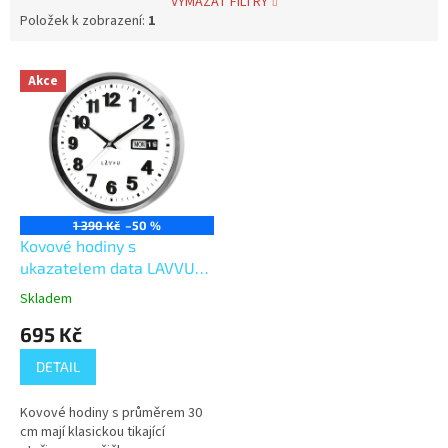
VYMAZAT FILTRY
Položek k zobrazení:
1
V
Akce
ý
p
i
s
p
r
o
1 390 Kč
–50 %
d
Kovové hodiny s
u
ukazatelem data LAVVU
k
DATE METAL LCT4050
Skladem
t
695 Kč
ů
DETAIL
Kovové hodiny s průměrem 30
cm mají klasickou tikající