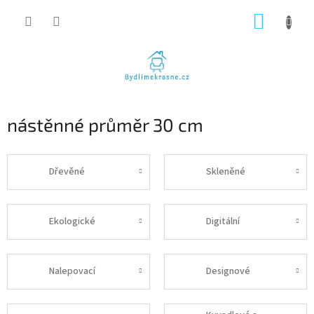
Přejít
NÁKUP
na
obsah
KOŠÍK
nástěnné průměr 30 cm
Dřevěné
Skleněné
Ekologické
Digitální
Nalepovací
Designové