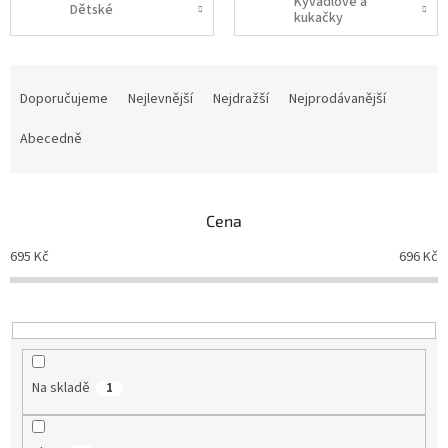
Kyvadlové a
Dětské
kukačky
Ř
a
Doporučujeme
Nejlevnější
Nejdražší
Nejprodávanější
z
e
Abecedně
n
í
p
Cena
r
o
695
Kč
696
Kč
d
u
k
t
ů
Na skladě
1