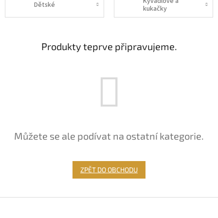
Kyvadlové a
Dětské
kukačky
Produkty teprve připravujeme.
Můžete se ale podívat na ostatní kategorie.
ZPĚT DO OBCHODU
Z
á