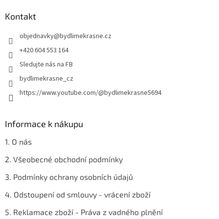
p
a
Kontakt
t
objednavky
@
bydlimekrasne.cz
í
+420 604 553 164
Sledujte nás na FB
bydlimekrasne_cz
https://www.youtube.com/@bydlimekrasne5694
Informace k nákupu
1. O nás
2. Všeobecné obchodní podmínky
3. Podmínky ochrany osobních údajů
4. Odstoupení od smlouvy - vrácení zboží
5. Reklamace zboží - Práva z vadného plnění