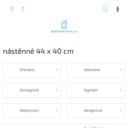
Přejít
NÁKUP
na
obsah
KOŠÍK
nástěnné 44 x 40 cm
Dřevěné
Skleněné
Ekologické
Digitální
Nalepovací
Designové