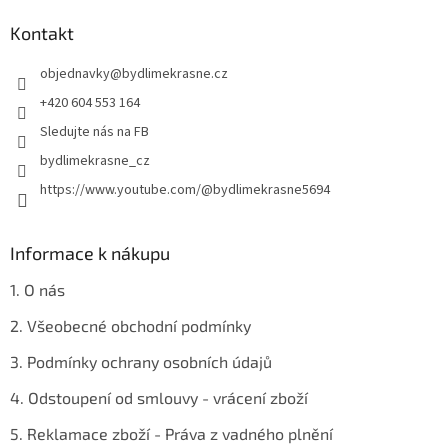
p
a
Kontakt
t
objednavky
@
bydlimekrasne.cz
í
+420 604 553 164
Sledujte nás na FB
bydlimekrasne_cz
https://www.youtube.com/@bydlimekrasne5694
Informace k nákupu
1. O nás
2. Všeobecné obchodní podmínky
3. Podmínky ochrany osobních údajů
4. Odstoupení od smlouvy - vrácení zboží
5. Reklamace zboží - Práva z vadného plnění