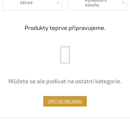
Kyvadlové a
Dětské
kukačky
Produkty teprve připravujeme.
Můžete se ale podívat na ostatní kategorie.
ZPĚT DO OBCHODU
Z
á