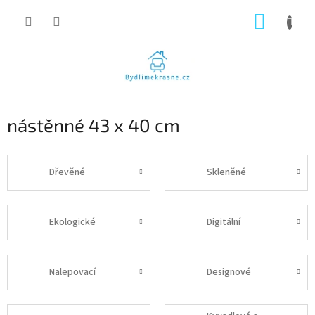
Přejít
NÁKUP
na
obsah
KOŠÍK
nástěnné 43 x 40 cm
Dřevěné
Skleněné
Ekologické
Digitální
Nalepovací
Designové