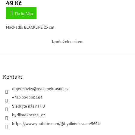
49 Kč
ů
Do košíku
Mačkadlo BLACKLINE 25 cm
1
položek celkem
O
v
l
Z
á
á
d
p
a
a
Kontakt
c
t
í
objednavky
@
bydlimekrasne.cz
í
p
r
+420 604 553 164
v
Sledujte nás na FB
k
y
bydlimekrasne_cz
v
https://www.youtube.com/@bydlimekrasne5694
ý
p