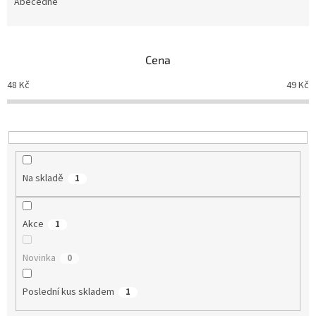
e
Abecedně
n
í
p
Cena
r
o
48
Kč
49
Kč
d
u
k
t
ů
Na skladě
1
Akce
1
Novinka
0
Poslední kus skladem
1