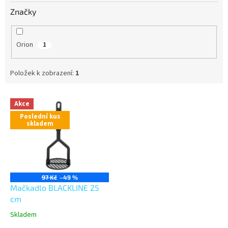
Značky
Orion
1
Položek k zobrazení:
1
V
Akce
ý
Poslední kus
p
skladem
i
s
p
r
o
97 Kč
–49 %
d
Mačkadlo BLACKLINE 25
u
cm
k
Skladem
t