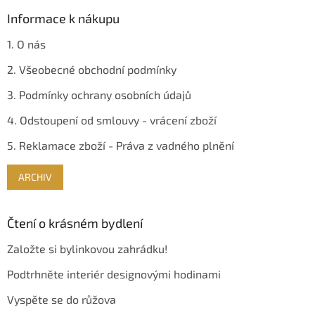
i
s
Informace k nákupu
u
1. O nás
2. Všeobecné obchodní podmínky
3. Podmínky ochrany osobních údajů
4. Odstoupení od smlouvy - vrácení zboží
5. Reklamace zboží - Práva z vadného plnění
ARCHIV
Čtení o krásném bydlení
Založte si bylinkovou zahrádku!
Podtrhněte interiér designovými hodinami
Vyspěte se do růžova