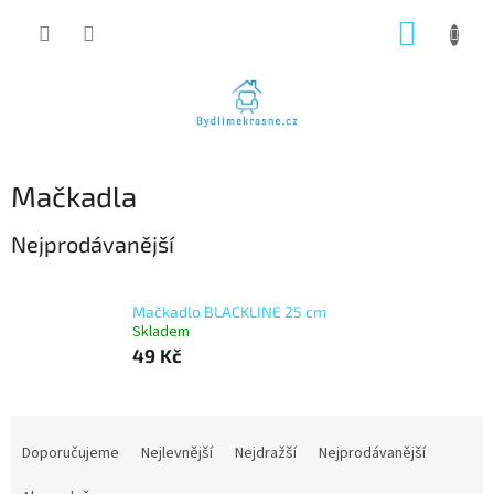
Přejít
NÁKUP
na
obsah
KOŠÍK
Mačkadla
Nejprodávanější
Mačkadlo BLACKLINE 25 cm
Skladem
49 Kč
Ř
a
Doporučujeme
Nejlevnější
Nejdražší
Nejprodávanější
z