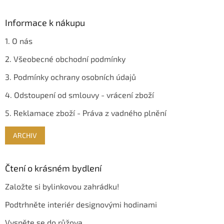
p
i
s
Informace k nákupu
u
1. O nás
2. Všeobecné obchodní podmínky
3. Podmínky ochrany osobních údajů
4. Odstoupení od smlouvy - vrácení zboží
5. Reklamace zboží - Práva z vadného plnění
ARCHIV
Čtení o krásném bydlení
Založte si bylinkovou zahrádku!
Podtrhněte interiér designovými hodinami
Vyspěte se do růžova