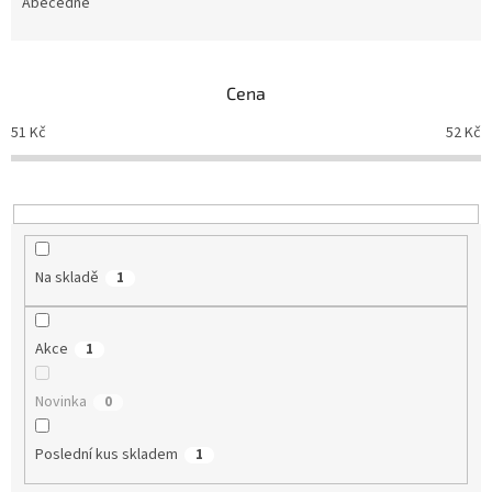
e
Abecedně
n
í
p
Cena
r
o
51
Kč
52
Kč
d
u
k
t
ů
Na skladě
1
Akce
1
Novinka
0
Poslední kus skladem
1