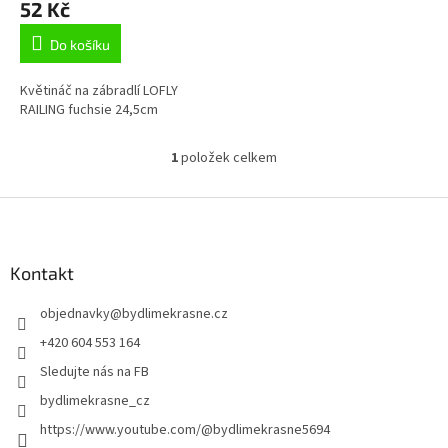
52 Kč
ů
Do košíku
Květináč na zábradlí LOFLY
RAILING fuchsie 24,5cm
1
položek celkem
O
v
l
Z
á
á
d
p
a
a
Kontakt
c
t
í
objednavky
@
bydlimekrasne.cz
í
p
r
+420 604 553 164
v
Sledujte nás na FB
k
y
bydlimekrasne_cz
v
https://www.youtube.com/@bydlimekrasne5694
ý