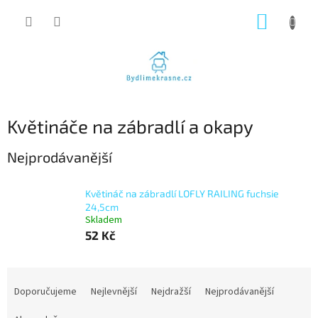
Přejít
NÁKUP
na
obsah
KOŠÍK
Květináče na zábradlí a okapy
Nejprodávanější
Květináč na zábradlí LOFLY RAILING fuchsie
24,5cm
Skladem
52 Kč
Ř
a
Doporučujeme
Nejlevnější
Nejdražší
Nejprodávanější
z