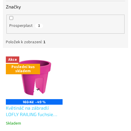
Značky
Prosperplast
1
Položek k zobrazení:
1
V
Akce
ý
Poslední kus
p
skladem
i
s
p
r
o
103 Kč
–49 %
d
Květináč na zábradlí
u
LOFLY RAILING fuchsie
k
24,5cm
Skladem
t