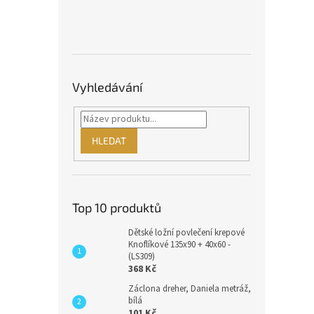
Vyhledávání
HLEDAT
Top 10 produktů
Dětské ložní povlečení krepové
Knoflíkové 135x90 + 40x60 -
(LS309)
368 Kč
Záclona dreher, Daniela metráž,
bílá
101 Kč