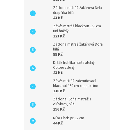
Záclona metráž žakárová Nela
drapérka bílá
43 Kč
Závěs metráž blackout 150 cm
uni hnědý
123 Kč
Záclona metráž žakárová Dora
bílá
55 Kč
Držák truhlíku nastavitelný
Colore zelený
23 Kč
Závěs metráž zatemňovací
blackout 150 cm cappuccino
130 Kč
Záclona, Soňa metráž s
olůvkem, bílá
156 Kč
Mísa Chefs pr. 17 cm
44 Kč