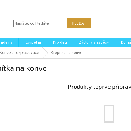
HLEDAT
 jídelna
Koupelna
Pro děti
Záclony a závěsy
Domá
Konve a rozprašovače
Kropítka na konve
ítka na konve
Produkty teprve připra