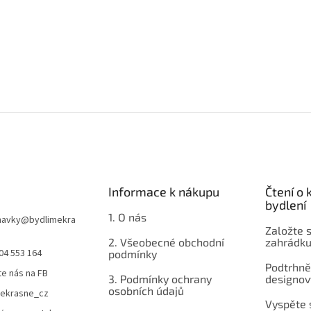
Informace k nákupu
Čtení o
bydlení
1. O nás
navky
@
bydlimekra
Založte s
2. Všeobecné obchodní
zahrádku
04 553 164
podmínky
Podtrhnět
te nás na FB
3. Podmínky ochrany
designov
osobních údajů
mekrasne_cz
Vyspěte 