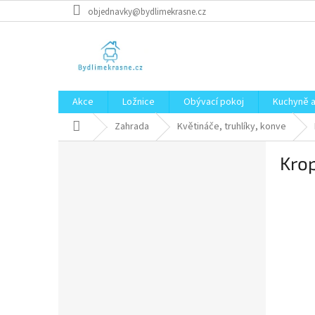
Přejít
objednavky@bydlimekrasne.cz
na
obsah
Akce
Ložnice
Obývací pokoj
Kuchyně a
Domů
Zahrada
Květináče, truhlíky, konve
P
Krop
o
s
t
r
a
n
n
í
p
a