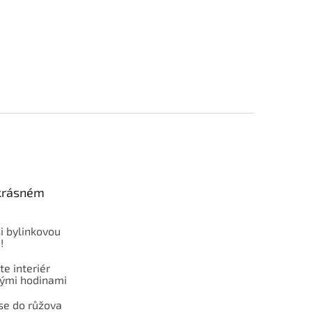
 krásném
i bylinkovou
!
e interiér
ými hodinami
se do růžova