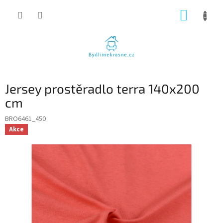
Přejít
NÁKUP
na
obsah
KOŠÍK
Jersey prostěradlo terra 140x200
cm
BRO6461_450
Akce