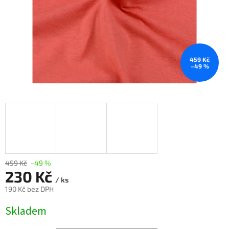
459 Kč
–49 %
459 Kč
–49 %
230 Kč
/ ks
190 Kč
bez DPH
Měrná
Skladem
cena: