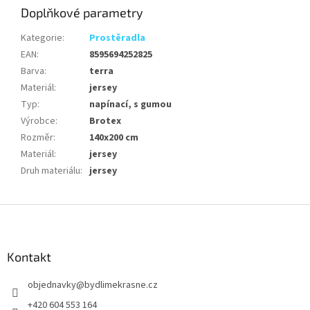
Doplňkové parametry
Kategorie
:
Prostěradla
EAN
:
8595694252825
Barva
:
terra
Materiál
:
jersey
Typ
:
napínací, s gumou
Výrobce
:
Brotex
Rozměr
:
140x200 cm
Materiál
:
jersey
Druh materiálu
:
jersey
Z
á
p
a
Kontakt
t
objednavky
@
bydlimekrasne.cz
í
+420 604 553 164