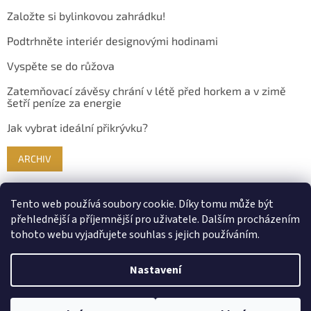
Založte si bylinkovou zahrádku!
Podtrhněte interiér designovými hodinami
Vyspěte se do růžova
Zatemňovací závěsy chrání v létě před horkem a v zimě
šetří peníze za energie
Jak vybrat ideální přikrývku?
ARCHIV
Tento web používá soubory cookie. Díky tomu může být
přehlednější a příjemnější pro uživatele. Dalším procházením
tohoto webu vyjadřujete souhlas s jejich používáním.
Nastavení
Vytvořil Shoptet