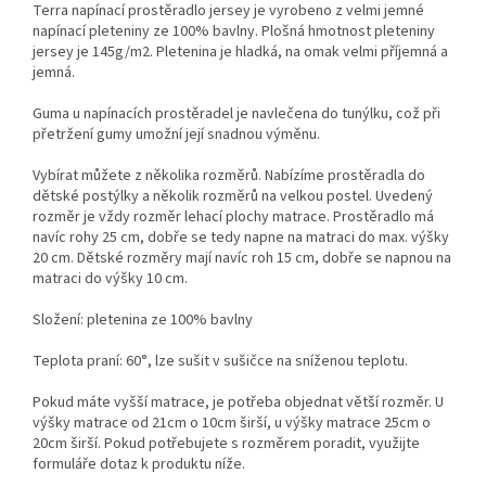
Terra napínací prostěradlo jersey je vyrobeno z velmi jemné
napínací pleteniny ze 100% bavlny. Plošná hmotnost pleteniny
jersey je 145g/m2. Pletenina je hladká, na omak velmi příjemná a
jemná.
Guma u napínacích prostěradel je navlečena do tunýlku, což při
přetržení gumy umožní její snadnou výměnu.
Vybírat můžete z několika rozměrů. Nabízíme prostěradla do
dětské postýlky a několik rozměrů na velkou postel. Uvedený
rozměr je vždy rozměr lehací plochy matrace. Prostěradlo má
navíc rohy 25 cm, dobře se tedy napne na matraci do max. výšky
20 cm. Dětské rozměry mají navíc roh 15 cm, dobře se napnou na
matraci do výšky 10 cm.
Složení: pletenina ze 100% bavlny
Teplota praní: 60°, lze sušit v sušičce na sníženou teplotu.
Pokud máte vyšší matrace, je potřeba objednat větší rozměr. U
výšky matrace od 21cm o 10cm širší, u výšky matrace 25cm o
20cm širší. Pokud potřebujete s rozměrem poradit, využijte
formuláře dotaz k produktu níže.