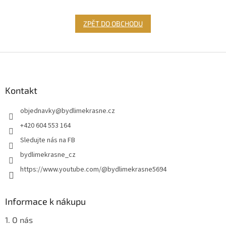
ZPĚT DO OBCHODU
Z
á
p
a
Kontakt
t
objednavky
@
bydlimekrasne.cz
í
+420 604 553 164
Sledujte nás na FB
bydlimekrasne_cz
https://www.youtube.com/@bydlimekrasne5694
Informace k nákupu
1. O nás