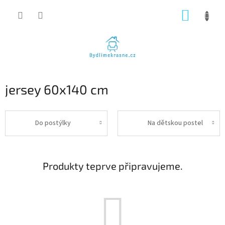
Přejít
NÁKUP
na
obsah
KOŠÍK
jersey 60x140 cm
Do postýlky
Na dětskou postel
Produkty teprve připravujeme.