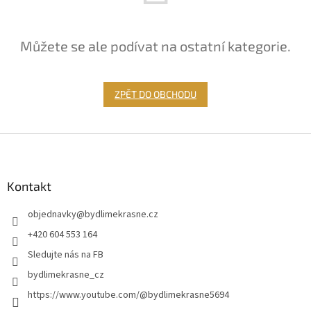
Můžete se ale podívat na ostatní kategorie.
ZPĚT DO OBCHODU
Z
á
p
a
Kontakt
t
objednavky
@
bydlimekrasne.cz
í
+420 604 553 164
Sledujte nás na FB
bydlimekrasne_cz
https://www.youtube.com/@bydlimekrasne5694