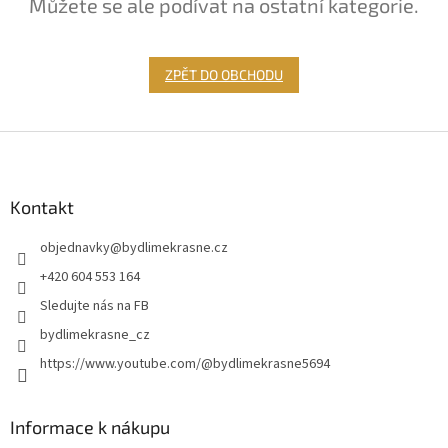
Můžete se ale podívat na ostatní kategorie.
ZPĚT DO OBCHODU
Z
á
p
a
Kontakt
t
objednavky
@
bydlimekrasne.cz
í
+420 604 553 164
Sledujte nás na FB
bydlimekrasne_cz
https://www.youtube.com/@bydlimekrasne5694
Informace k nákupu