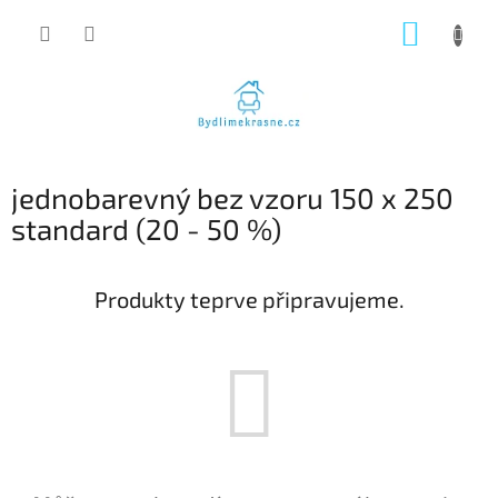
Přejít
NÁKUP
na
obsah
KOŠÍK
jednobarevný bez vzoru 150 x 250
standard (20 - 50 %)
Produkty teprve připravujeme.