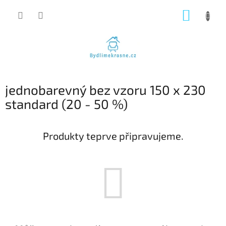
Přejít
NÁKUP
na
obsah
KOŠÍK
jednobarevný bez vzoru 150 x 230
standard (20 - 50 %)
Produkty teprve připravujeme.