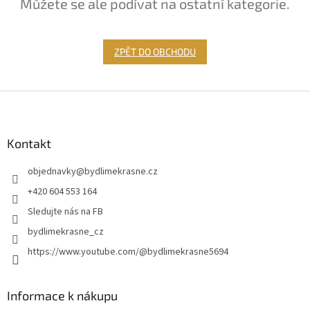
Můžete se ale podívat na ostatní kategorie.
ZPĚT DO OBCHODU
Z
á
p
a
Kontakt
t
objednavky
@
bydlimekrasne.cz
í
+420 604 553 164
Sledujte nás na FB
bydlimekrasne_cz
https://www.youtube.com/@bydlimekrasne5694
Informace k nákupu