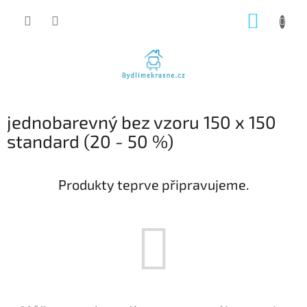
Přejít
NÁKUP
na
obsah
KOŠÍK
jednobarevný bez vzoru 150 x 150
standard (20 - 50 %)
Produkty teprve připravujeme.