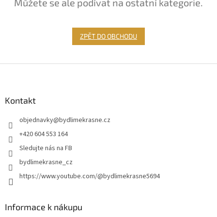
Můžete se ale podívat na ostatní kategorie.
ZPĚT DO OBCHODU
Z
á
p
a
Kontakt
t
objednavky
@
bydlimekrasne.cz
í
+420 604 553 164
Sledujte nás na FB
bydlimekrasne_cz
https://www.youtube.com/@bydlimekrasne5694
Informace k nákupu