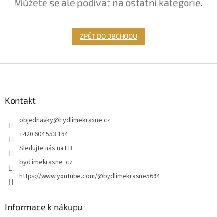
Můžete se ale podívat na ostatní kategorie.
ZPĚT DO OBCHODU
Z
á
p
a
Kontakt
t
objednavky
@
bydlimekrasne.cz
í
+420 604 553 164
Sledujte nás na FB
bydlimekrasne_cz
https://www.youtube.com/@bydlimekrasne5694
Informace k nákupu