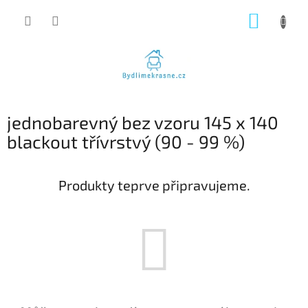
Přejít
NÁKUP
na
obsah
KOŠÍK
jednobarevný bez vzoru 145 x 140
blackout třívrstvý (90 - 99 %)
Produkty teprve připravujeme.