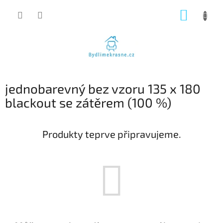
Přejít
NÁKUP
na
obsah
KOŠÍK
jednobarevný bez vzoru 135 x 180
blackout se zátěrem (100 %)
Produkty teprve připravujeme.