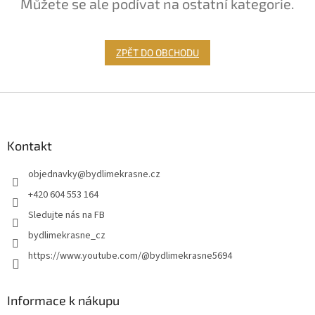
Můžete se ale podívat na ostatní kategorie.
ZPĚT DO OBCHODU
Z
á
p
a
Kontakt
t
objednavky
@
bydlimekrasne.cz
í
+420 604 553 164
Sledujte nás na FB
bydlimekrasne_cz
https://www.youtube.com/@bydlimekrasne5694
Informace k nákupu