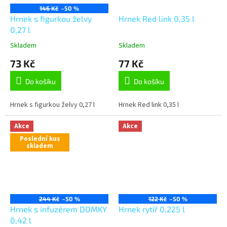
146 Kč
–50 %
Hrnek s figurkou želvy
Hrnek Red link 0,35 l
0,27 l
Skladem
Skladem
73 Kč
77 Kč
Do košíku
Do košíku
Hrnek s figurkou želvy 0,27 l
Hrnek Red link 0,35 l
Akce
Akce
Poslední kus
skladem
244 Kč
–50 %
122 Kč
–50 %
Hrnek s infuzérem DOMKY
Hrnek rytíř 0,225 l
0,42 l