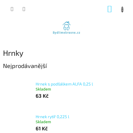
Přejít
NÁKUP
na
obsah
KOŠÍK
Hrnky
Nejprodávanější
Hrnek s podšálkem ALFA 0,25 l
Skladem
63 Kč
Hrnek rytíř 0,225 l
Skladem
61 Kč