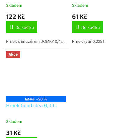
Skladem
Skladem
122 Kč
61 Kč
Do košíku
Do košíku
Hrnek s infuzérem DOMKY 0,42 l
Hrnek rytíř 0,225 l
Akce
62 Kč
–50 %
Hrnek Good idea 0,09 l
Skladem
31 Kč