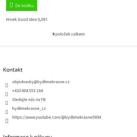
Do košíku
Hrnek Good idea 0,09 l
9
položek celkem
O
v
l
Z
á
á
d
p
a
a
Kontakt
c
t
í
objednavky
@
bydlimekrasne.cz
í
p
r
+420 604 553 164
v
Sledujte nás na FB
k
y
bydlimekrasne_cz
v
https://www.youtube.com/@bydlimekrasne5694
ý
p
i
s
Informace k nákupu