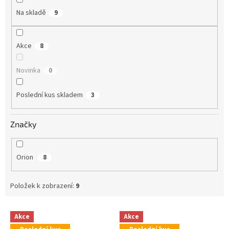
Na skladě
9
Akce
8
Novinka
0
Poslední kus skladem
3
Značky
Orion
8
Položek k zobrazení:
9
V
Akce
Akce
ý