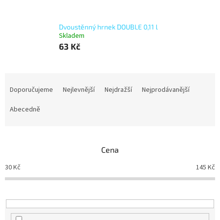
Dvoustěnný hrnek DOUBLE 0,11 l
Skladem
63 Kč
Ř
a
Doporučujeme
Nejlevnější
Nejdražší
Nejprodávanější
z
e
Abecedně
n
í
p
Cena
r
o
30
Kč
145
Kč
d
u
k
t
ů