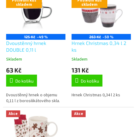
Poslední kus
Poslední kus
p
skladem
skladem
i
s
p
r
o
125 Kč
–49 %
263 Kč
–50 %
d
Dvoustěnný hrnek
Hrnek Christmas 0,34 l 2
u
DOUBLE 0,11 l
ks
k
Skladem
Skladem
t
63 Kč
131 Kč
ů
Do košíku
Do košíku
Dvoustěnný hrnek o objemu
Hrnek Christmas 0,34 l 2 ks
0,11 l z borosilikátového skla.
Akce
Akce