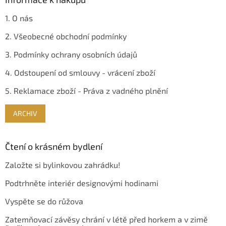
u
1. O nás
2. Všeobecné obchodní podmínky
3. Podmínky ochrany osobních údajů
4. Odstoupení od smlouvy - vrácení zboží
5. Reklamace zboží - Práva z vadného plnění
ARCHIV
Čtení o krásném bydlení
Založte si bylinkovou zahrádku!
Podtrhněte interiér designovými hodinami
Vyspěte se do růžova
Zatemňovací závěsy chrání v létě před horkem a v zimě