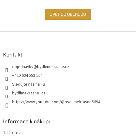
ZPĚT DO OBCHODU
Z
á
p
a
Kontakt
t
objednavky
@
bydlimekrasne.cz
í
+420 604 553 164
Sledujte nás na FB
bydlimekrasne_cz
https://www.youtube.com/@bydlimekrasne5694
Informace k nákupu
1. O nás