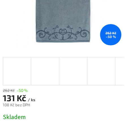
262 Kč
–50 %
262 Kč
–50 %
131 Kč
/ ks
108 Kč bez DPH
Měrná
Skladem
cena: