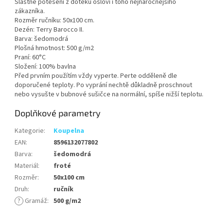
Slastné potěšení z doteku osloví i toho nejnáročnějšího
zákazníka.
Rozměr ručníku: 50x100 cm.
Dezén: Terry Barocco II.
Barva: šedomodrá
Plošná hmotnost: 500 g/m2
Praní: 60°C
Složení: 100% bavlna
Před prvním použítím vždy vyperte. Perte odděleně dle
doporučené teploty. Po vyprání nechtě důkladně proschnout
nebo vysušte v bubnové sušičce na normální, spíše nižší teplotu.
Doplňkové parametry
Kategorie
:
Koupelna
EAN
:
8596132077802
Barva
:
šedomodrá
Materiál
:
froté
Rozměr
:
50x100 cm
Druh
:
ručník
?
Gramáž
:
500 g/m2