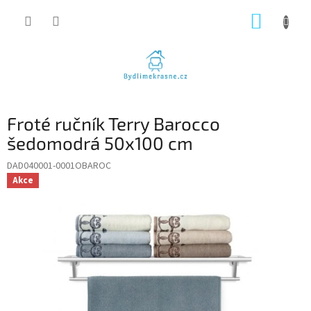
Přejít
NÁKUP
na
obsah
KOŠÍK
Froté ručník Terry Barocco
šedomodrá 50x100 cm
DAD040001-0001OBAROC
Akce