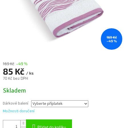
169 Kč
–49 %
169 Kč
–49 %
85 Kč
/ ks
70 Kč
bez DPH
Měrná
Skladem
cena:
Dárkové balení
Možnosti doručení
Přidat do košíku