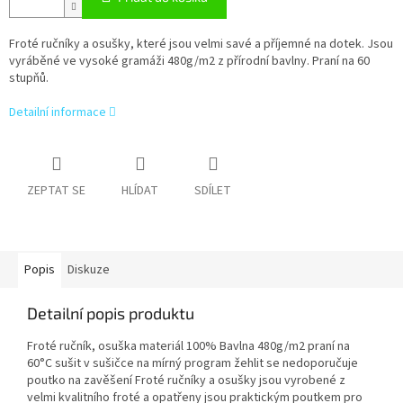
Froté ručníky a osušky, které jsou velmi savé a příjemné na dotek. Jsou
vyráběné ve vysoké gramáži 480g/m2 z přírodní bavlny. Praní na 60
stupňů.
Detailní informace
ZEPTAT SE
HLÍDAT
SDÍLET
Popis
Diskuze
Detailní popis produktu
Froté ručník, osuška materiál 100% Bavlna 480g/m2 praní na
60°C sušit v sušičce na mírný program žehlit se nedoporučuje
poutko na zavěšení Froté ručníky a osušky jsou vyrobené z
velmi kvalitního froté a opatřeny jsou praktickým poutkem pro