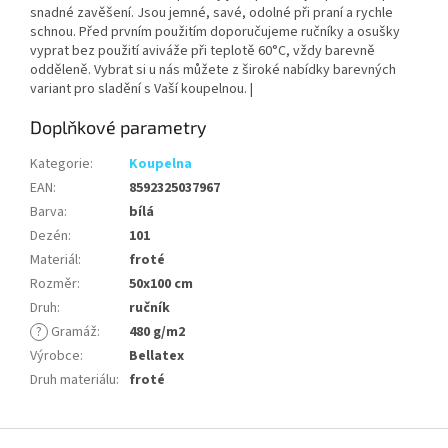
snadné zavěšení. Jsou jemné, savé, odolné při praní a rychle
schnou. Před prvním použitím doporučujeme ručníky a osušky
vyprat bez použití aviváže při teplotě 60°C, vždy barevně
odděleně. Vybrat si u nás můžete z široké nabídky barevných
variant pro sladění s Vaší koupelnou. |
Doplňkové parametry
Kategorie
:
Koupelna
EAN
:
8592325037967
Barva
:
bílá
Dezén
:
101
Materiál
:
froté
Rozměr
:
50x100 cm
Druh
:
ručník
?
Gramáž
:
480 g/m2
Výrobce
:
Bellatex
Druh materiálu
:
froté
Z