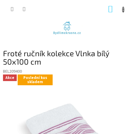
Přejít
NÁKUP
na
obsah
KOŠÍK
Froté ručník kolekce Vlnka bílý
50x100 cm
BEL209400
Akce
Poslední kus
skladem