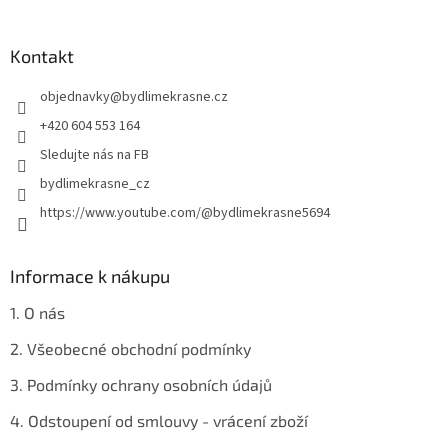
á
p
a
Kontakt
t
objednavky
@
bydlimekrasne.cz
í
+420 604 553 164
Sledujte nás na FB
bydlimekrasne_cz
https://www.youtube.com/@bydlimekrasne5694
Informace k nákupu
1. O nás
2. Všeobecné obchodní podmínky
3. Podmínky ochrany osobních údajů
4. Odstoupení od smlouvy - vrácení zboží