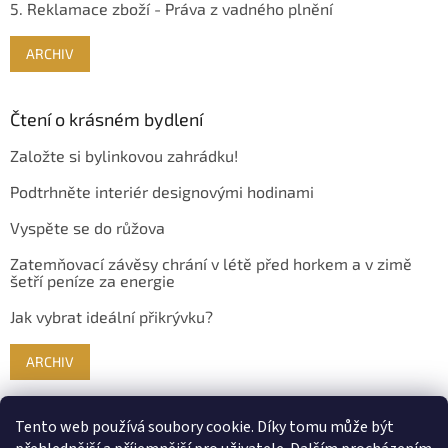
5. Reklamace zboží - Práva z vadného plnění
ARCHIV
Čtení o krásném bydlení
Založte si bylinkovou zahrádku!
Podtrhněte interiér designovými hodinami
Vyspěte se do růžova
Zatemňovací závěsy chrání v létě před horkem a v zimě
šetří peníze za energie
Jak vybrat ideální přikrývku?
ARCHIV
Tento web používá soubory cookie. Díky tomu může být