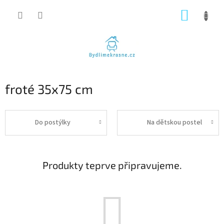
Přejít
NÁKUP
na
obsah
KOŠÍK
froté 35x75 cm
Do postýlky
Na dětskou postel
Produkty teprve připravujeme.