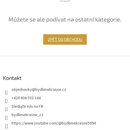
Můžete se ale podívat na ostatní kategorie.
ZPĚT DO OBCHODU
Z
á
p
a
Kontakt
t
objednavky
@
bydlimekrasne.cz
í
+420 604 553 164
Sledujte nás na FB
bydlimekrasne_cz
https://www.youtube.com/@bydlimekrasne5694